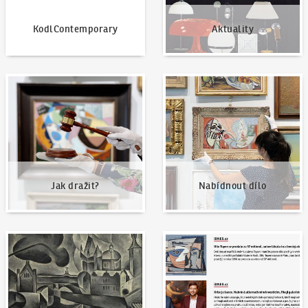
KodlContemporary
Aktuality
Jak dražit?
Nabídnout dílo
Jak dražit?
Nabídnout dílo
Naše nejvyšší prodeje
Napsali o nás