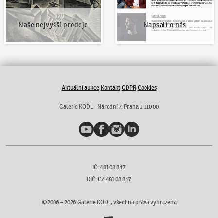
Naše nejvyšší prodeje
Napsali o nás
Aktuální aukce
Kontakt
GDPR
Cookies
|
|
|
Galerie KODL - Národní 7, Praha 1 110 00
YouTube
Facebook
Instagram
LinkedIn
IČ: 481 08 847
DIČ: CZ 481 08 847
©2006 –
2026
Galerie KODL, všechna práva vyhrazena