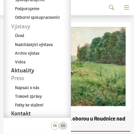
Pokračovat k obsahu
Podporujeme
Galerie KODL
Odborní spolupracovníci
Výstavy
Úvod
Nadcházející výstava
Archiv výstav
Videa
Aktuality
Press
Napsali o nás
Tiskové zprávy
Fotky ke stažení
Kontakt
Otakar Nejedlý
Za oborou u Roudnice nad
(1883–1957)
Labem
CS
EN