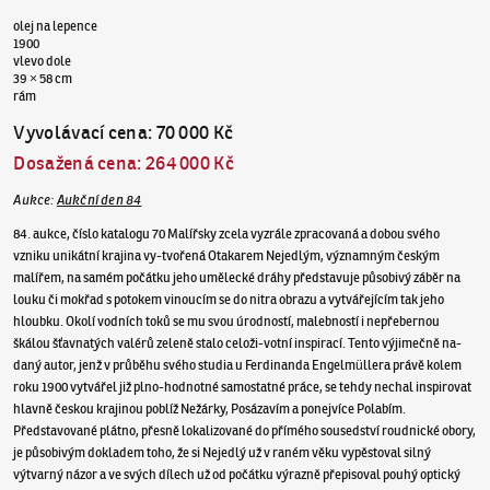
olej na lepence
1900
vlevo dole
39 × 58 cm
rám
Vyvolávací cena
:
70 000 Kč
Dosažená cena
:
264 000 Kč
Aukce
:
Aukční den 84
84. aukce, číslo katalogu 70 Malířsky zcela vyzrále zpracovaná a dobou svého
vzniku unikátní krajina vy-tvořená Otakarem Nejedlým, významným českým
malířem, na samém počátku jeho umělecké dráhy představuje působivý záběr na
louku či mokřad s potokem vinoucím se do nitra obrazu a vytvářejícím tak jeho
hloubku. Okolí vodních toků se mu svou úrodností, malebností i nepřebernou
škálou šťavnatých valérů zeleně stalo celoži-votní inspirací. Tento výjimečně na-
daný autor, jenž v průběhu svého studia u Ferdinanda Engelmüllera právě kolem
roku 1900 vytvářel již plno-hodnotné samostatné práce, se tehdy nechal inspirovat
hlavně českou krajinou poblíž Nežárky, Posázavím a ponejvíce Polabím.
Představované plátno, přesně lokalizované do přímého sousedství roudnické obory,
je působivým dokladem toho, že si Nejedlý už v raném věku vypěstoval silný
výtvarný názor a ve svých dílech už od počátku výrazně přepisoval pouhý optický