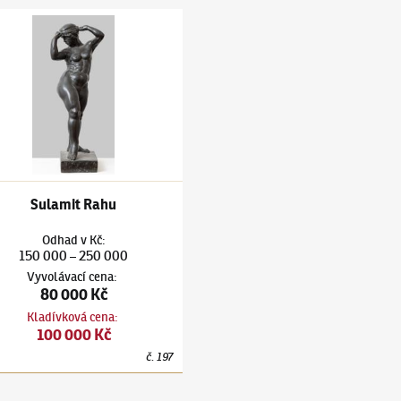
tursa
(1880–1925)
Sulamit Rahu
Sulamit Rahu
Odhad
v
Kč
:
150 000
250 000
–
Vyvolávací cena
:
80 000 Kč
Kladívková cena
:
100 000 Kč
č.
197