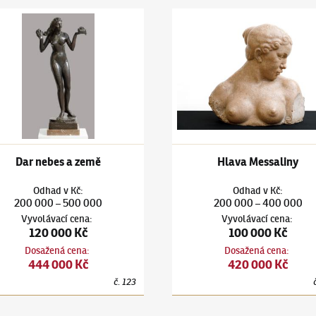
tursa
(1880–1925)
Dar nebes a země
Jan Štursa
(1880–1925)
Hlava
Dar nebes a země
Hlava Messaliny
Odhad
v
Kč
:
Odhad
v
Kč
:
200 000
500 000
200 000
400 000
–
–
Vyvolávací cena
:
Vyvolávací cena
:
120 000 Kč
100 000 Kč
Dosažená cena
:
Dosažená cena
:
444 000 Kč
420 000 Kč
č.
123