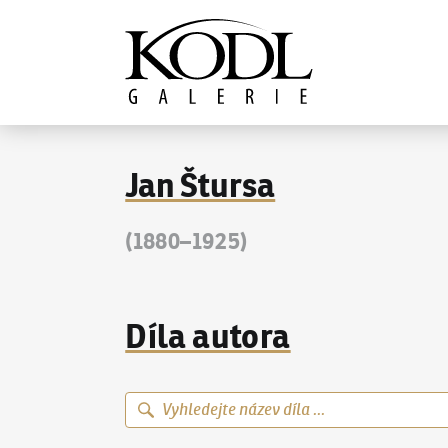
Pokračovat k obsahu
Galerie KODL
Jan Štursa
(1880–1925)
Díla autora