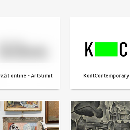
 online - Artslimit
KodlContemporary
ažit online - Artslimit
KodlContemporary
nout dílo
Naše nejvyšší prodeje