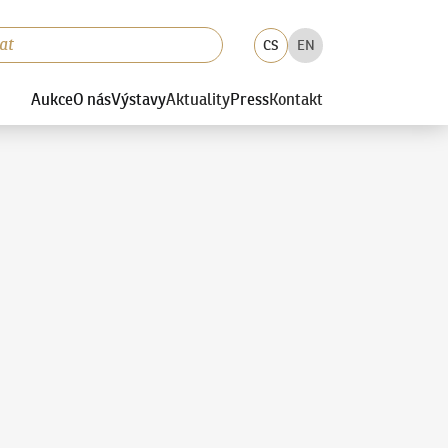
CS
EN
Aukce
O nás
Výstavy
Aktuality
Press
Kontakt