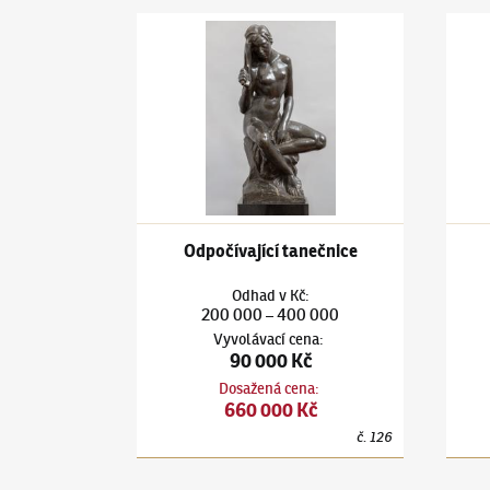
Jan Štursa
(1880–1925)
Odpočívající tanečnice
Jan Š
Odpočívající tanečnice
Odhad
v
Kč
:
200 000
400 000
–
Vyvolávací cena
:
90 000 Kč
Dosažená cena
:
660 000 Kč
č.
126