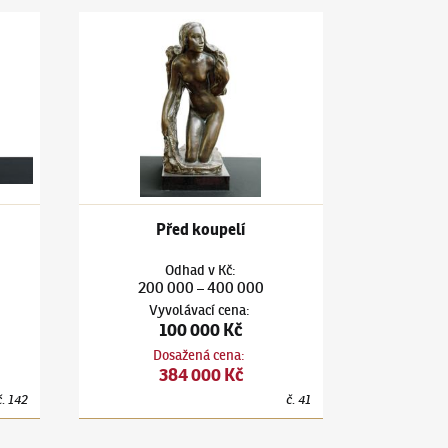
 Messaliny
Jan Štursa
(1880–1925)
Před koupelí
Před koupelí
Odhad
v
Kč
:
200 000
400 000
–
Vyvolávací cena
:
100 000 Kč
Dosažená cena
:
384 000 Kč
č.
142
č.
41