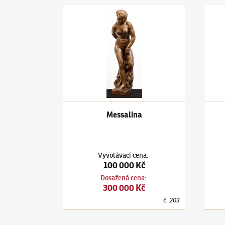
Jan Štursa
(1880–1925)
Messalina
Jan Š
Messalina
Vyvolávací cena
:
100 000 Kč
Dosažená cena
:
300 000 Kč
č.
203