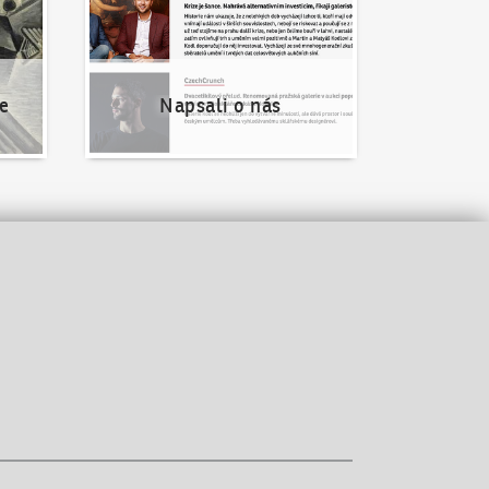
e
Napsali o nás