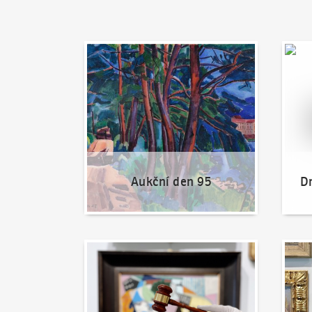
Aukční den 95
Dražit
Aukční den 95
Dr
Jak dražit?
Nabíd