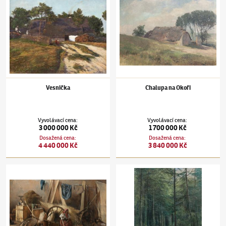
Vesnička
Chalupa na Okoři
Vyvolávací cena
:
Vyvolávací cena
:
3 000 000 Kč
1 700 000 Kč
Dosažená cena
:
Dosažená cena
:
4 440 000 Kč
3 840 000 Kč
Antonín Slavíček
(1870–1910)
Zátiší s figurou
Antonín Slavíček
(1870–1910)
Prosluněný l