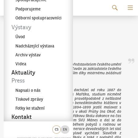
Pokračovat k obsahu
Podporujeme
Galerie KODL
Odborní spolupracovníci
Antonín Slavíček
Výstavy
Úvod
(1870–1910)
Nadcházející výstava
Archiv výstav
Videa
Antonín Slavíček byl významným představitelem českého umění
kolem roku 1900 a je právem označován za zakladatele českého
Aktuality
moderního krajinářství; to především díky mistrnému zvládnutí
zachycení světla a stínu.
Press
Napsali o nás
Po kratším pobytu v Mnichově docházel od roku 1887 do
krajinářské speciálky prof. Julia Mařáka, studium nicméně
několikrát přerušil a roku 1888, pravděpodobně z nešťastné
Tiskové zprávy
lásky, dokonce na čas odešel do benediktinského kláštera v
Rajhradu na Moravě. V letech 1894–1899 jezdil malovat s
Fotky ke stažení
Mařákovým ateliérem do plenéru v okolí Prahy (na Okoř, do
Hvězdy či Liboce) a Bechyně, a Mařákovu školu dokonce na čas
Kontakt
vedl. V roce 1898 se stal členem SVU Mánes a dal se do
intenzivního malování, zejména během pobytů s rodinou ve
Veltrusech. Brzy se mezi umělci generace devadesátých let stal
CS
EN
uznávanou vůdčí osobností. Stylově vycházel Slavíček z
náladového realismu Mařákovy školy a také z podnětů díla