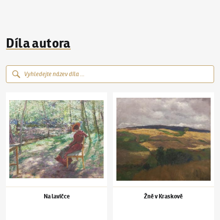
Díla autora
Antonín Slavíček
(1870–1910)
Na lavičce
Antonín Slavíček
(1870–1910)
Žně v Krasko
Na lavičce
Žně v Kraskově