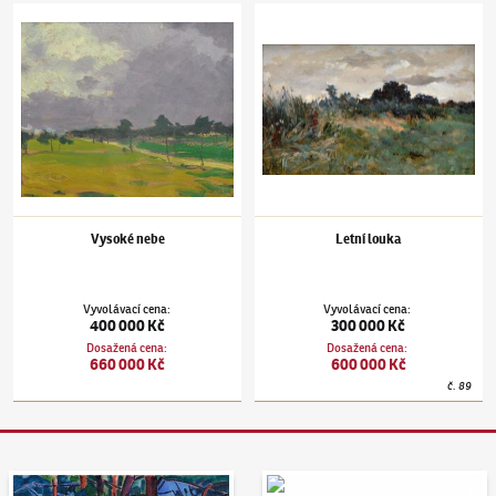
Antonín Slavíček
(1870–1910)
Vysoké nebe
Antonín Slavíček
(1870–1910)
Letní louka
Vysoké nebe
Letní louka
Vyvolávací cena
:
Vyvolávací cena
:
400 000 Kč
300 000 Kč
Dosažená cena
:
Dosažená cena
:
660 000 Kč
600 000 Kč
č.
89
Aukční den 95
Dražit online - Artslimit