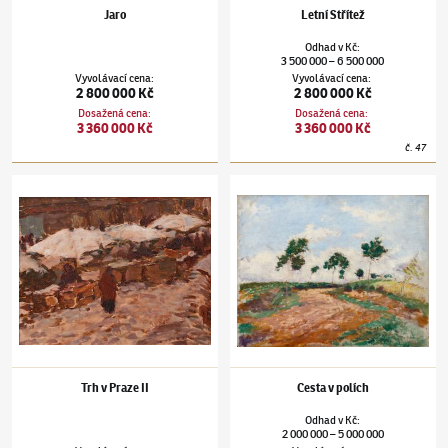
Jaro
Letní Střítež
Odhad
v
Kč
:
3 500 000
6 500 000
–
Vyvolávací cena
:
Vyvolávací cena
:
2 800 000 Kč
2 800 000 Kč
Dosažená cena
:
Dosažená cena
:
3 360 000 Kč
3 360 000 Kč
č.
47
Antonín Slavíček
(1870–1910)
Trh v Praze II
Antonín Slavíček
(1870–1910)
Cesta v políc
Trh v Praze II
Cesta v polích
Odhad
v
Kč
:
2 000 000
5 000 000
–