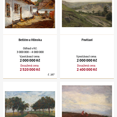
Betlém u Hlinska
Povltaví
Odhad
v
Kč
:
3 000 000
4 000 000
–
Vyvolávací cena
:
Vyvolávací cena
:
2 000 000 Kč
2 000 000 Kč
Dosažená cena
:
Dosažená cena
:
2 520 000 Kč
2 400 000 Kč
č.
167
Antonín Slavíček
(1870–1910)
Jeřáby
Antonín Slavíček
(1870–1910)
Vybírání bra