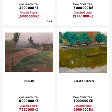
Vyvolávací cena
:
Vyvolávací cena
:
3 000 000 Kč
6 000 000 Kč
Dosažená cena
:
Dosažená cena
:
18 000 000 Kč
13 440 000 Kč
č.
44
Antonín Slavíček
(1870–1910)
Po děšti
Antonín Slavíček
(1870–1910)
Pražské nábř
Po děšti
Pražské nábřeží
Vyvolávací cena
:
Vyvolávací cena
:
6 000 000 Kč
1 000 000 Kč
Dosažená cena
:
Dosažená cena
:
7 560 000 Kč
6 000 000 Kč