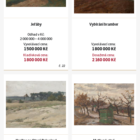
Jeřáby
Vybírání brambor
Odhad
v
Kč
:
2 000 000
4 000 000
–
Vyvolávací cena
:
Vyvolávací cena
:
1 500 000 Kč
1 800 000 Kč
Kladívková cena
:
Dosažená cena
:
1 800 000 Kč
2 160 000 Kč
č.
22
Antonín Slavíček
(1870–1910)
Krajina ze Staré Boleslavi
Antonín Slavíček
(1870–1910)
Motiv z Letné