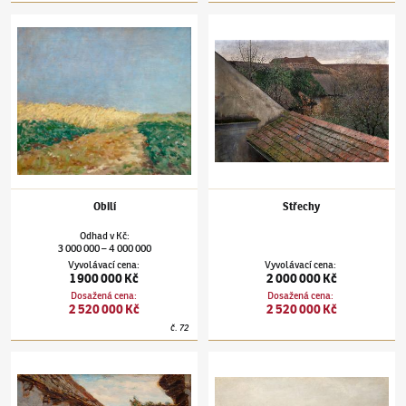
Antonín Slavíček
(1870–1910)
Obilí
Antonín Slavíček
(1870–1910)
Střechy
Obilí
Střechy
Odhad
v
Kč
:
3 000 000
4 000 000
–
Vyvolávací cena
:
Vyvolávací cena
:
1 900 000 Kč
2 000 000 Kč
Dosažená cena
:
Dosažená cena
:
2 520 000 Kč
2 520 000 Kč
č.
72
Antonín Slavíček
(1870–1910)
Betlém u Hlinska
Antonín Slavíček
(1870–1910)
Povltaví