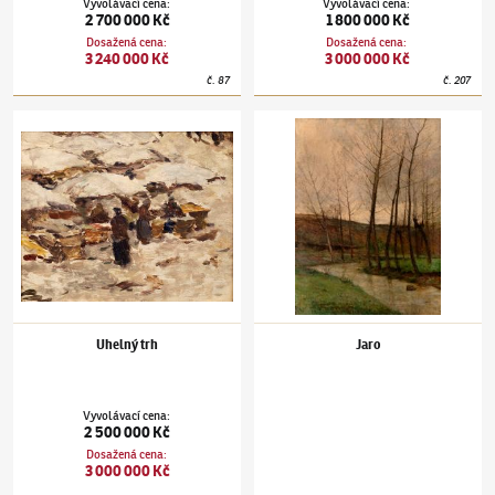
Vyvolávací cena
:
Vyvolávací cena
:
2 700 000 Kč
1 800 000 Kč
Dosažená cena
:
Dosažená cena
:
3 240 000 Kč
3 000 000 Kč
č.
87
č.
207
Antonín Slavíček
(1870–1910)
Uhelný trh
Antonín Slavíček
(1870–1910)
Jaro
Uhelný trh
Jaro
Vyvolávací cena
:
2 500 000 Kč
Dosažená cena
:
3 000 000 Kč