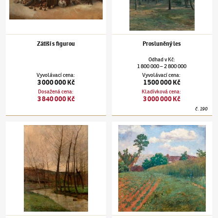
Zátiší s figurou
Prosluněný les
Odhad
v
Kč
:
1 800 000
2 800 000
–
Vyvolávací cena
:
Vyvolávací cena
:
3 000 000 Kč
1 500 000 Kč
Dosažená cena
:
Kladívková cena
:
3 840 000 Kč
3 000 000 Kč
č.
190
Antonín Slavíček
(1870–1910)
Jaro
Antonín Slavíček
(1870–1910)
Letní Střítež