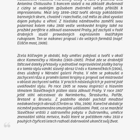
Antonína Chittussiho. S koncem století a na základě zkušeností
z ciziny se osobitým způsobem ztvárnění světla přiblížil k
impresionismu. Mezi lety 1898–1902 tvořil obrazy pokládáním
barevných skvrn, chvatně i rozechvěle, což mělo za úkol vyvolat
dojem pohybu a víření. Z hlediska námětového zaměřil svou
pozornost kolem roku 1900 vedle venkovské krajiny také na
pražské periférie a zákoutí asanované Prahy, jež zachytil v řadě
drobných studií provedených expresivním malířským
rukopisem. Ten se nakonec propsal i do velkých formátů (např.
Eliščin most
, 1906).
Zcela klíčovým je období, kdy umělec pobýval a tvořil v okolí
obce Kameničky u Hlinska (1903–1905). Právě zde se drobnější
štětcové doteky přetavily v jednotlivé nepravidelné plošky barvy
a v tomto stylu vznikl slavný obraz
U nás v Kameničkách
(1904),
dnes uložený v Národní galerii Praha. V něm se pokoušel o
zachycení rázu a proměn tamní krajiny a projevil své mistrovství
v oblasti zachycení světla. V pracích následujících je patrné jisté
uvolňování stylu. Po roce 1905 se novou inspirací a hlavním
tématem Slavíčkových pláten stala zákoutí Prahy. V roce 1907
ještě stihl odcestovat do Norimberku, Štrasburku, Paříže,
Bretaně a Bruselu. Z pozdního období pochází množství
nedokončených obrazů (
Chrám sv. Víta
, 1909). Konečné období je
nicméně poznamenáno smutnými událostmi. Poté, co se manželé
Slavíčkovi vrátili z ozdravného pobytu v Dubrovníku, umělce
znenadání stihla mrtvice, kvůli které se počátkem roku 1910 v
pouhých čtyřiceti letech rozhodl dobrovolně ukončit svůj život.