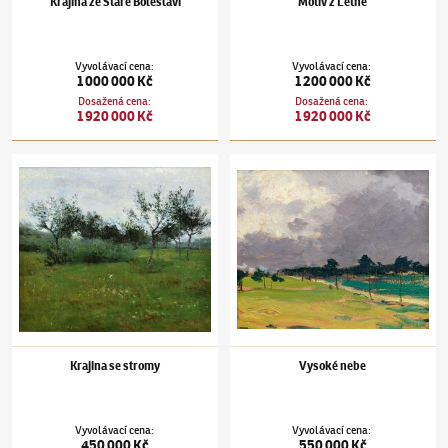
Krajina ze Staré Boleslavi
Motiv z Letné
Vyvolávací cena
:
Vyvolávací cena
:
1 000 000 Kč
1 200 000 Kč
Dosažená cena
:
Dosažená cena
:
1 920 000 Kč
1 920 000 Kč
Antonín Slavíček
(1870–1910)
Krajina se stromy
Antonín Slavíček
(1870–1910)
Vysoké nebe
Krajina se stromy
Vysoké nebe
Vyvolávací cena
:
Vyvolávací cena
:
450 000 Kč
550 000 Kč