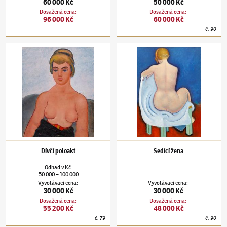
60 000 Kč
50 000 Kč
Dosažená cena
:
Dosažená cena
:
96 000 Kč
60 000 Kč
č.
90
Jaroslav Hořánek
(1925–1995)
Dívčí poloakt
Jaroslav Hořánek
(1925–1995)
Sedící žena
Dívčí poloakt
Sedící žena
Odhad
v
Kč
:
50 000
100 000
–
Vyvolávací cena
:
Vyvolávací cena
:
30 000 Kč
30 000 Kč
Dosažená cena
:
Dosažená cena
:
55 200 Kč
48 000 Kč
č.
79
č.
90