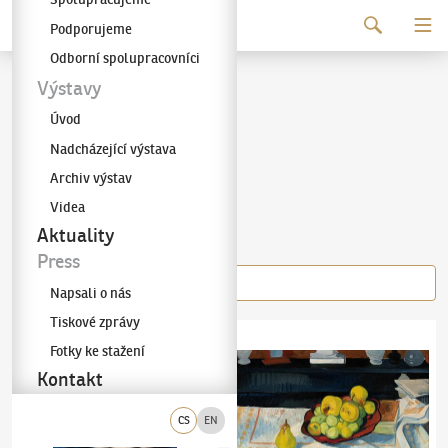
Pokračovat k obsahu
Podporujeme
Galerie KODL
Odborní spolupracovníci
Jaroslav Hořánek
Výstavy
Úvod
(1925–1995)
Nadcházející výstava
Archiv výstav
Videa
Díla autora
Aktuality
Press
Napsali o nás
Tiskové zprávy
Jaroslav Hořánek
(1925–1995)
Modrá pohovka
Jaroslav Hořánek
(1925–1995)
Zátiší s ovo
Fotky ke stažení
Kontakt
CS
EN