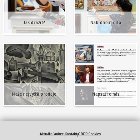
Jak dražit?
Nabídnout dílo
Naše nejvyšší prodeje
Napsali o nás
Naše nejvyšší prodeje
Napsali o nás
Aktuální aukce
Kontakt
GDPR
Cookies
|
|
|