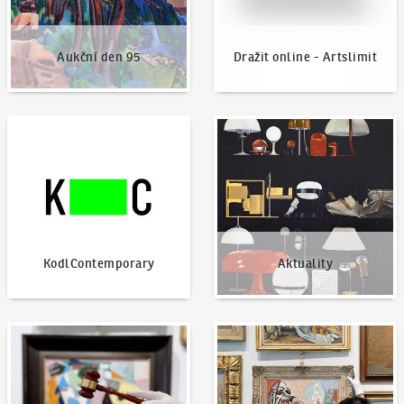
Aukční den 95
Dražit online - Artslimit
KodlContemporary
Aktuality
KodlContemporary
Aktuality
Jak dražit?
Nabídnout dílo