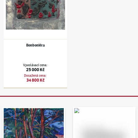
Bonboniéra
Vyvolávací cena
:
25 000 Kč
Dosažená cena
:
34 800 Kč
Aukční den 95
Dražit online - Artslimit