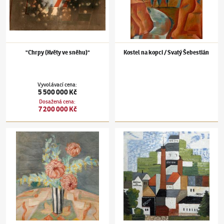
"Chrpy (Květy ve sněhu)"
Kostel na kopci / Svatý Šebestián
Vyvolávací cena
:
5 500 000 Kč
Dosažená cena
:
7 200 000 Kč
Jindřich Štyrský
(1899–1942)
Zátiší / Krajina
Jindřich Štyrský
(1899–1942)
Orion