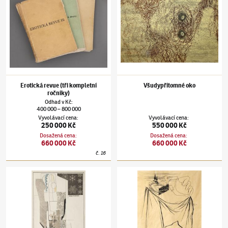
Erotická revue (tři kompletní
Všudypřítomné oko
ročníky)
Odhad
v
Kč
:
400 000
800 000
–
Vyvolávací cena
:
Vyvolávací cena
:
250 000 Kč
550 000 Kč
Dosažená cena
:
Dosažená cena
:
660 000 Kč
660 000 Kč
č.
16
Jindřich Štyrský
(1899–1942)
Anděl křehomráz
Jindřich Štyrský
(1899–1942)
Krajina s nož