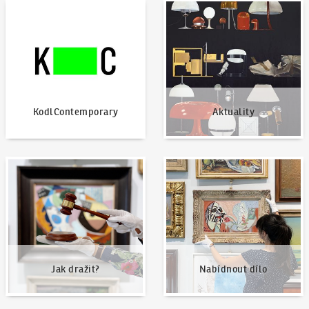
KodlContemporary
Aktuality
KodlContemporary
Aktuality
Jak dražit?
Nabídnout dílo
Jak dražit?
Nabídnout dílo