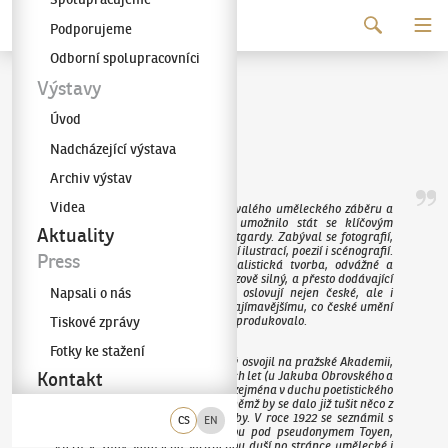
Pokračovat k obsahu
Podporujeme
Galerie KODL
Odborní spolupracovníci
Jindřich Štyrský
Výstavy
Úvod
(1899–1942)
Nadcházející výstava
Archiv výstav
Videa
Jindřich Štyrský byl mužem nebývalého uměleckého záběru a
organizačního nadání, což mu umožnilo stát se klíčovým
Aktuality
představitelem meziválečné avantgardy. Zabýval se fotografií,
kolážemi, malbou, grafikou, knižní ilustrací, poezií i scénografií.
Press
Jeho osobitá artificiální a surrealistická tvorba, odvážné a
pokrokové koláže i rukopis – výrazově silný, a přesto dodávající
Napsali o nás
malbám na křehkosti – dodnes oslovují nejen české, ale i
evropské publikum a patří k nejzajímavějšímu, co české umění
Tiskové zprávy
první poloviny dvacátého století vyprodukovalo.
Fotky ke stažení
Modernistické tvarosloví si Štyrský osvojil na pražské Akademii,
kde studoval na začátku dvacátých let (u Jakuba Obrovského a
Kontakt
Karla Krattnera). Zpočátku tvořil zejména v duchu poetistického
naivismu a lyrického kubismu, v němž by se dalo již tušit něco z
imaginativnosti jeho pozdější tvorby. V roce 1922 se seznámil s
CS
EN
Marií Čermínovou, později známou pod pseudonymem Toyen,
která se záhy stala jeho spřízněnou duší po stránce umělecké i