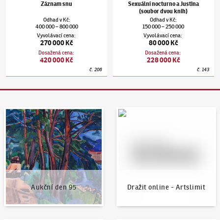
Záznam snu
Sexuální nocturno a Justina
(soubor dvou knih)
Odhad
v
Kč
:
Odhad
v
Kč
:
400 000
800 000
150 000
250 000
–
–
Vyvolávací cena
:
Vyvolávací cena
:
270 000 Kč
80 000 Kč
Dosažená cena
:
Dosažená cena
:
420 000 Kč
228 000 Kč
č.
206
č.
143
Aukční den 95
Dražit online - Artslimit
Aukční den 95
Dražit online - Artslimit