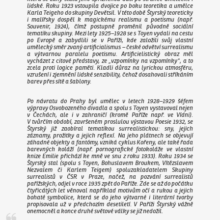
lidské. Roku 1923 vstoupila dvojice po boku teoretika a umělce
Karla Teigeho do skupiny Devětsil. V této době Štyrský teoreticky
i malířsky dospěl k magickému realismu a poetismu (např.
Souvenir
, 1924), čímž postupně proměnil původně sociální
tematiku skupiny. Mezi lety 1925–1928 se s Toyen vydali na cestu
po Evropě a zabydlili se v Paříži, kde založili svůj vlastní
umělecký směr zvaný artificialismus – české odvětví surrealismu
a výtvarnou paralelu poetismu. Artificielistický obraz měl
vycházet z citové představy, ze „vzpomínky na vzpomínky“, a to
zcela proti logice paměti. Kladli důraz na lyrickou atmosféru,
vzrušení i zjemnění lidské senzibility, čehož dosahovali stříkáním
barev přes sítě a šablony.
Po návratu do Prahy byl umělec v letech 1928–1929 šéfem
výpravy Osvobozeného divadla a spolu s Toyen vystavoval nejen
v Čechách, ale i v zahraničí (kromě Paříže např. ve Vídni).
V tvůrčím období, završeném proslulou výstavou Poesie 1932, se
Štyrský již zaobíral tematikou surrealistickou: sny, jejich
záznamy, prožitky a jejich reflexí. Na jeho plátnech se objevují
záhadné objekty a fantómy, vzniká cyklus
Kořeny
, ale také řada
barevných koláží (např. pornografické fotokoláže ve vlastní
knize
Emilie přichází ke mně ve snu
z roku 1933). Roku 1934 se
Štyrský stal (spolu s Toyen, Bohuslavem Broukem, Vítězslavem
Nezvalem či Karlem Teigem) spoluzakladatelem Skupiny
surrealistů v ČSR v Praze, načež, na pozvání surrealistů
pařížských, odjel v roce 1935 zpět do Paříže. Zde se až do počátku
čtyřicátých let věnoval například motivům očí a rukou a jejich
bohaté symbolice, která se do jeho výtvarné i literární tvorby
propisovala už v předchozím desetiletí. V Paříži Štyrský vážně
onemocněl a konce druhé světové války se již nedožil.