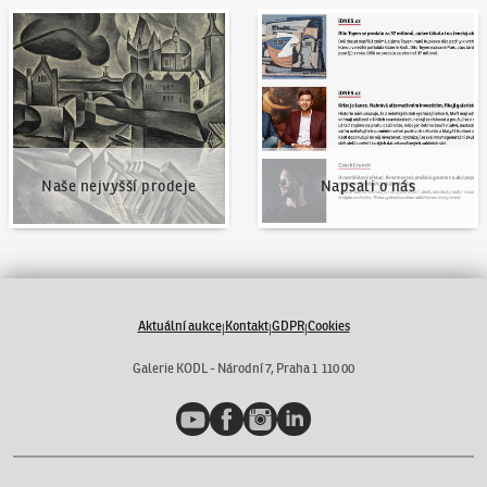
Naše nejvyšší prodeje
Napsali o nás
Naše nejvyšší prodeje
Napsali o nás
Aktuální aukce
Kontakt
GDPR
Cookies
|
|
|
Galerie KODL - Národní 7, Praha 1 110 00
YouTube
Facebook
Instagram
LinkedIn