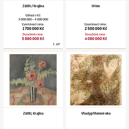
Zátiší / Krajina
Orion
Odhad
v
Kč
:
3 000 000
4 000 000
–
Vyvolávací cena
:
Vyvolávací cena
:
1 700 000 Kč
2 500 000 Kč
Dosažená cena
:
Dosažená cena
:
5 880 000 Kč
4 080 000 Kč
č.
107
Jindřich Štyrský
(1899–1942)
Zátiší, Krajina
Jindřich Štyrský
(1899–1942)
Všudypřítom
Zátiší, Krajina
Všudypřítomné oko