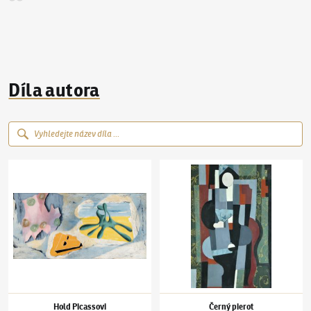
Díla autora
Jindřich Štyrský
(1899–1942)
Hold Picassovi
Jindřich Štyrský
(1899–1942)
Černý pierot
Hold Picassovi
Černý pierot