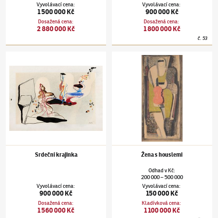
Vyvolávací cena
:
Vyvolávací cena
:
1 500 000 Kč
900 000 Kč
Dosažená cena
:
Dosažená cena
:
2 880 000 Kč
1 800 000 Kč
č.
53
Jindřich Štyrský
(1899–1942)
Srdeční krajinka
Jindřich Štyrský
(1899–1942)
Žena s housl
Srdeční krajinka
Žena s houslemi
Odhad
v
Kč
:
200 000
500 000
–
Vyvolávací cena
:
Vyvolávací cena
:
900 000 Kč
150 000 Kč
Dosažená cena
:
Kladívková cena
:
1 560 000 Kč
1 100 000 Kč