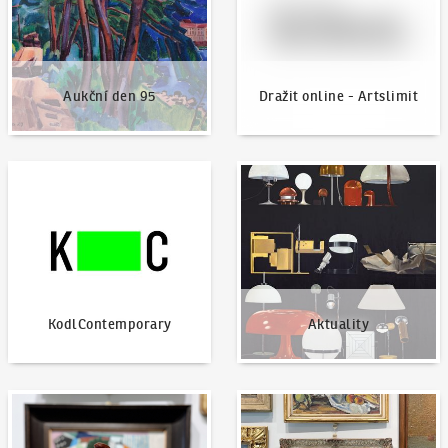
Aukční den 95
Dražit online - Artslimit
KodlContemporary
Aktuality
KodlContemporary
Aktuality
Jak dražit?
Nabídnout dílo