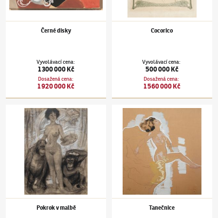
Černé disky
Cocorico
Vyvolávací cena
:
Vyvolávací cena
:
1 300 000 Kč
500 000 Kč
Dosažená cena
:
Dosažená cena
:
1 920 000 Kč
1 560 000 Kč
František Kupka
(1871–1957)
Pokrok v malbě
František Kupka
(1871–1957)
Tanečnice
Pokrok v malbě
Tanečnice