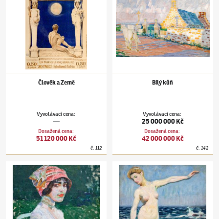
Člověk a Země
Bílý kůň
Vyvolávací cena
:
Vyvolávací cena
:
—
25 000 000 Kč
Dosažená cena
:
Dosažená cena
:
51 120 000 Kč
42 000 000 Kč
č.
112
č.
142
František Kupka
(1871–1957)
Růžový klobouk
František Kupka
(1871–1957)
Koupání