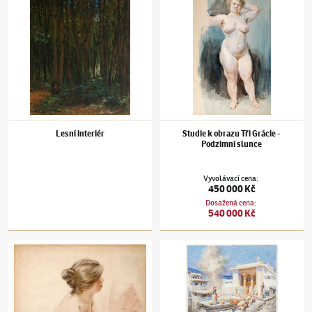
Lesní interiér
Studie k obrazu Tři Grácie -
Podzimní slunce
Vyvolávací cena
:
450 000 Kč
Dosažená cena
:
540 000 Kč
František Kupka
(1871–1957)
Portrét dámy
František Kupka
(1871–1957)
Město Argos