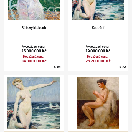
Růžový klobouk
Koupání
Vyvolávací cena
:
Vyvolávací cena
:
25 000 000 Kč
19 000 000 Kč
Dosažená cena
:
Dosažená cena
:
34 800 000 Kč
25 200 000 Kč
č.
167
č.
92
František Kupka
(1871–1957)
Koupání
František Kupka
(1871–1957)
Čtenářka