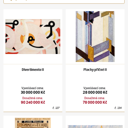
František Kupka
(1871–1957)
Divertimento II
František Kupka
(1871–1957)
Plochy příčné 
Divertimento II
Plochy příčné II
Vyvolávací cena
:
Vyvolávací cena
:
30 000 000 Kč
28 000 000 Kč
Dosažená cena
:
Dosažená cena
:
90 240 000 Kč
78 000 000 Kč
č.
127
č.
134
František Kupka
(1871–1957)
Člověk a Země
František Kupka
(1871–1957)
Bílý kůň