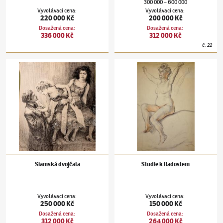
300 000
600 000
–
Vyvolávací cena
:
Vyvolávací cena
:
220 000 Kč
200 000 Kč
Dosažená cena
:
Dosažená cena
:
336 000 Kč
312 000 Kč
č.
22
František Kupka
(1871–1957)
Siamská dvojčata
František Kupka
(1871–1957)
Studie k Rado
Siamská dvojčata
Studie k Radostem
Vyvolávací cena
:
Vyvolávací cena
:
250 000 Kč
150 000 Kč
Dosažená cena
:
Dosažená cena
:
312 000 Kč
264 000 Kč