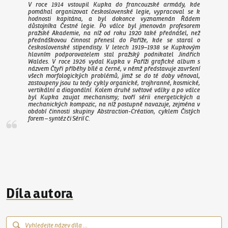
V roce 1914 vstoupil Kupka do francouzské armády, kde
pomáhal organizovat československé legie, vypracoval se k
hodnosti kapitána, a byl dokonce vyznamenán Řádem
důstojníka Čestné legie. Po válce byl jmenován profesorem
pražské Akademie, na níž od roku 1920 také přednášel, než
přednáškovou činnost přenesl do Paříže, kde se staral o
československé stipendisty. V letech 1919–1938 se Kupkovým
hlavním podporovatelem stal pražský podnikatel Jindřich
Waldes. V roce 1926 vydal Kupka v Paříži grafické album s
názvem Čtyři příběhy bílé a černé, v němž představuje završení
všech morfologických problémů, jimž se do té doby věnoval,
zastoupeny jsou tu tedy cykly organické, trojhranné, kosmické,
vertikální a diagonální. Kolem druhé světové války a po válce
byl Kupka zaujat mechanismy; tvoří sérii energetických a
mechanických kompozic, na níž postupně navazuje, zejména v
období činnosti skupiny Abstraction-Création, cyklem
Čistých
forem – syntéz
či
Sérií C
.
Díla autora