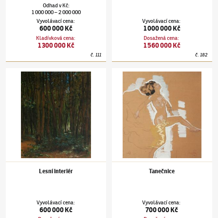
Odhad
v
Kč
:
1 000 000
2 000 000
–
Vyvolávací cena
:
Vyvolávací cena
:
600 000 Kč
1 000 000 Kč
Kladívková cena
:
Dosažená cena
:
1 300 000 Kč
1 560 000 Kč
č.
111
č.
182
František Kupka
(1871–1957)
Lesní interiér
František Kupka
(1871–1957)
Tanečnice
Lesní interiér
Tanečnice
Vyvolávací cena
:
Vyvolávací cena
:
600 000 Kč
700 000 Kč