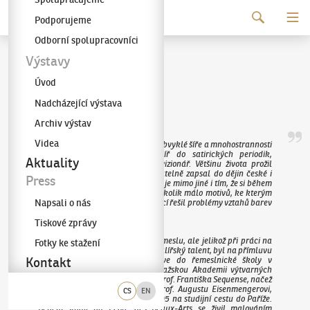
Pokračovat k obsahu
Podporujeme
Galerie KODL
Odborní spolupracovníci
František Kupka
Výstavy
Úvod
(1871–1957)
Nadcházející výstava
Archiv výstav
Videa
František Kupka byl postavou neobvyklé šíře a mnohostrannosti
– geniální malíř, grafik, kreslíř do satirických periodik,
Aktuality
ilustrátor, intelektuál, filozof a vizionář. Většinu života prožil
v Paříži a svým dílem se nesmazatelně zapsal do dějin české i
Press
světové výtvarné tvorby. Ojedinělý je mimo jiné i tím, že si během
své umělecké kariéry zvolil jen několik málo motivů, ke kterým
Napsali o nás
se neustále vracel a s jejichž pomocí řešil problémy vztahů barev
a forem.
Tiskové zprávy
V mládí se vyučil sedlářskému řemeslu, ale jelikož při práci na
Fotky ke stažení
vývěsních štítech projevil velký malířský talent, byl na přímluvu
rodinného přítele poslán nejprve do řemeslnické školy v
Kontakt
Jaroměři (1886) a posléze na pražskou Akademii výtvarných
umění (1887–1891). Vystudoval u prof. Františka Sequense, načež
odešel do Vídně (1891–1895) k prof. Augustu Eisenmengerovi,
CS
EN
odkud se nakonec vydal roku 1895 na studijní cestu do Paříže.
Během studií na École des Beaux-Arts se živil malováním