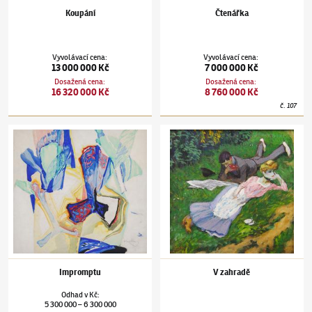
Koupání
Čtenářka
Vyvolávací cena
:
Vyvolávací cena
:
13 000 000 Kč
7 000 000 Kč
Dosažená cena
:
Dosažená cena
:
16 320 000 Kč
8 760 000 Kč
č.
107
František Kupka
(1871–1957)
Impromptu
František Kupka
(1871–1957)
V zahradě
Impromptu
V zahradě
Odhad
v
Kč
:
5 300 000
6 300 000
–