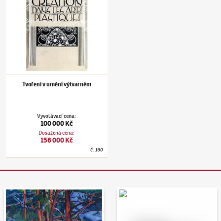
Tvoření v umění výtvarném
Vyvolávací cena
:
100 000 Kč
Dosažená cena
:
156 000 Kč
č.
160
Aukční den 95
Dražit online - Artslimit