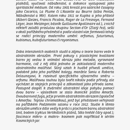
plakátů, vyučoval náboženství, a dokonce vystupoval jako
spiritistické médium. Od roku 1901 kreslil pro satirické časopisy
jako Cocorico, La Plume či L'Assiette au Beurre (alba
Peníze
,
Náboženství
a
Mír
). Kolem roku 1911 se Kupka a jeho přátelé
(Albert Gleizes, Francis Picabia, Roger de La Fresnaye, Fernand
Léger, Jean Metzinger, básník Guillaume Apollinaire ad.), z nichž
někteří založili proslulou skupinu
Section d’Or
(Zlatý řez), sešli
v okolí pařížského předměstí a podle vlastní vize formovali tehdy
se rodící principy moderního umění: orfismus, futurismus,
kubismus, kubofuturismus či rayonismus.
Doba intenzivních osobních studií a zájmu o teorie barev vede k
abstraktním obrazům. První pokusy s plastickými kvalitami
barev jej vedou k vnímání obrazu jako melodie, vyrovnané
harmonie, což z něj dělá jednoho ze zakladatelů moderního
abstraktního malířství. Silný vztah k hudbě přivedl umělce,
podobně jako jeho pařížské kolegy, manžele Soniu a Roberta
Delaunayovi, k rozvinutí specifického výtvarného směru –
orfismu. Malířovou touhou bylo tvořit nikoliv podle přírody, ale
vycházet ze stejných principů a zákonitostí jako příroda sama.
Postupně dospěl k ztvárnění abstraktní ideje pohybu pomocí
dvou barev – výsledkem se stalo ikonické plátno
Amorfa.
Dvoubarevná fuga
, jež je prvním abstraktním obrazem (společně
s
Amorfou. Teplou chromatikou
), jenž byl představen veřejnosti
na pařížském Podzimním salonu v roce 1912. Studie k těmto
obrazům umělce dále vedly k práci s plochami barev, abstraktní
linií, bodem (cyklus
Vertikálních plánů, Sólo hnědé čáry
apod.);
fascinace mikro- a makro- kosmem pak například k sériím
Kosmických jar.