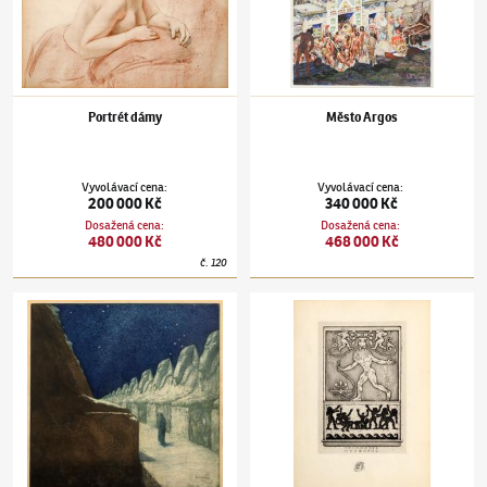
Portrét dámy
Město Argos
Vyvolávací cena
:
Vyvolávací cena
:
200 000 Kč
340 000 Kč
Dosažená cena
:
Dosažená cena
:
480 000 Kč
468 000 Kč
č.
120
František Kupka
(1871–1957)
Cesta ticha
František Kupka
(1871–1957)
Aischylos: Pr