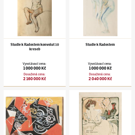
Studie k Radostem konvolut 10
Studie k Radostem
kreseb
Vyvolávací cena
:
Vyvolávací cena
:
1 000 000 Kč
1 000 000 Kč
Dosažená cena
:
Dosažená cena
:
2 160 000 Kč
2 040 000 Kč
František Kupka
(1871–1957)
Černé disky
František Kupka
(1871–1957)
Cocorico