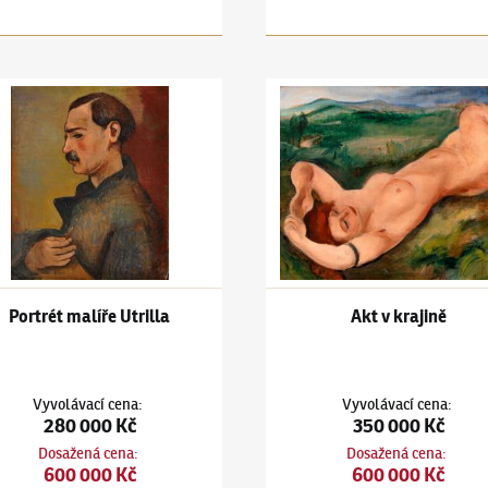
rilla
ars
(1880–1945)
Portrét malíře Utrilla
Jiří Kars
(1880–1945)
Akt v kr
Portrét malíře Utrilla
Akt v krajině
Vyvolávací cena
:
Vyvolávací cena
:
280 000 Kč
350 000 Kč
Dosažená cena
:
Dosažená cena
:
600 000 Kč
600 000 Kč