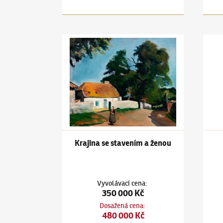
Jiří Kars
(1880–1945)
Krajina se stavením a žen
Jiří K
Krajina se stavením a ženou
Vyvolávací cena
:
350 000 Kč
Dosažená cena
:
480 000 Kč