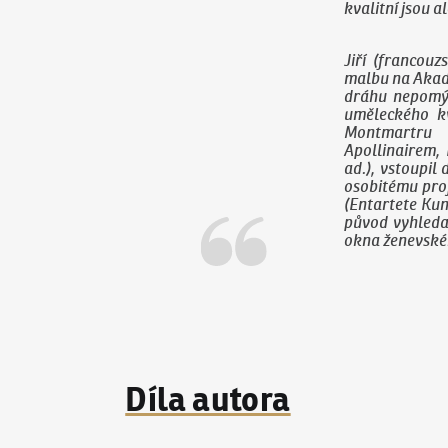
kvalitní jsou al
Jiří (francou
malbu na Akade
dráhu nepomýš
uměleckého kv
Montmartru 
Apollinairem,
ad.), vstoupil
osobitému proj
(Entartete Kun
původ vyhleda
okna ženevské
Díla autora