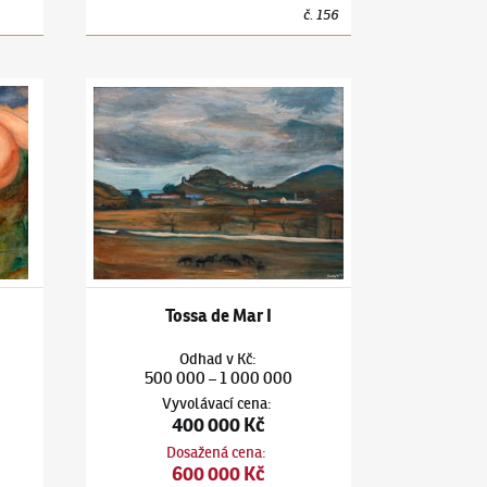
č.
156
ajině
Jiří Kars
(1880–1945)
Tossa de Mar I
Tossa de Mar I
Odhad
v
Kč
:
500 000
1 000 000
–
Vyvolávací cena
:
400 000 Kč
Dosažená cena
:
600 000 Kč