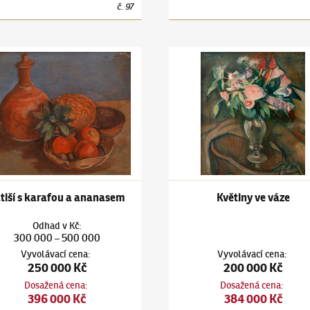
č.
97
ou
ars
(1880–1945)
Zátiší s karafou a ananasem
Jiří Kars
(1880–1945)
Květiny 
tiší s karafou a ananasem
Květiny ve váze
Odhad
v
Kč
:
300 000
500 000
–
Vyvolávací cena
:
Vyvolávací cena
:
250 000 Kč
200 000 Kč
Dosažená cena
:
Dosažená cena
:
396 000 Kč
384 000 Kč