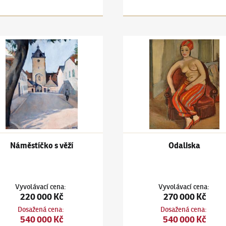
ars
(1880–1945)
Náměstíčko s věží
Jiří Kars
(1880–1945)
Odalisk
Náměstíčko s věží
Odaliska
Vyvolávací cena
:
Vyvolávací cena
:
220 000 Kč
270 000 Kč
Dosažená cena
:
Dosažená cena
:
540 000 Kč
540 000 Kč