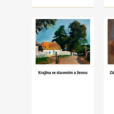
Jiří Kars
(1880–1945)
Krajina se stavením a žen
Jiří K
Krajina se stavením a ženou
Zá