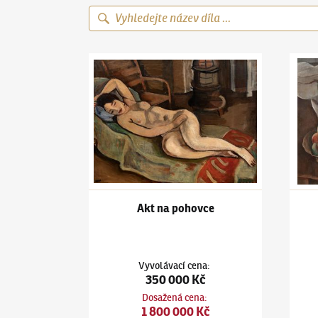
Jiří Kars
(1880–1945)
Akt na pohovce
Jiří K
Akt na pohovce
Vyvolávací cena
:
350 000 Kč
Dosažená cena
:
1 800 000 Kč