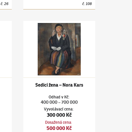
č.
26
č.
108
a
Jiří Kars
(1880–1945)
Sedící žena – Nora Kars
Sedící žena – Nora Kars
Odhad
v
Kč
:
400 000
700 000
–
Vyvolávací cena
:
300 000 Kč
Dosažená cena
:
500 000 Kč