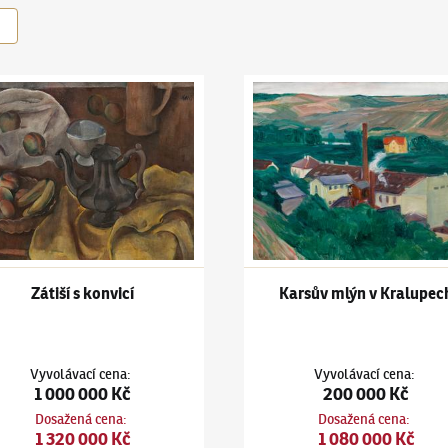
ars
(1880–1945)
Zátiší s konvicí
Jiří Kars
(1880–1945)
Karsův 
Zátiší s konvicí
Karsův mlýn v Kralupec
Vyvolávací cena
:
Vyvolávací cena
:
1 000 000 Kč
200 000 Kč
Dosažená cena
:
Dosažená cena
:
1 320 000 Kč
1 080 000 Kč