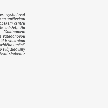
es, vystudoval
vu na uměleckou
ropském centru
le udržel). Na
 (Guillaumem
ne Valadonovou
rál k vlastnímu
zvrhlého umění“
o svůj židovský
život skokem z