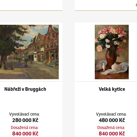
ars
(1880–1945)
Nábřeží v Bruggách
Jiří Kars
(1880–1945)
Velká ky
Nábřeží v Bruggách
Velká kytice
Vyvolávací cena
:
Vyvolávací cena
:
280 000 Kč
480 000 Kč
Dosažená cena
:
Dosažená cena
:
840 000 Kč
840 000 Kč