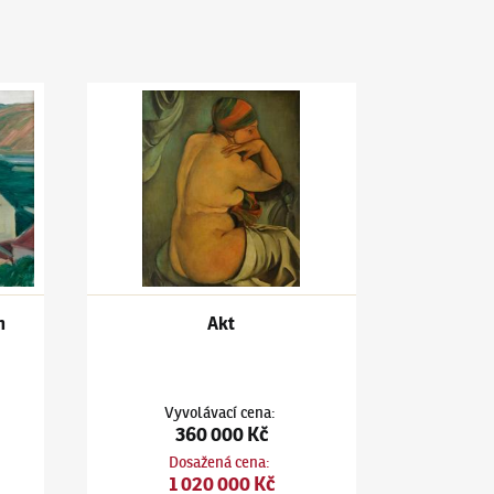
mlýn v Kralupech
Jiří Kars
(1880–1945)
Akt
h
Akt
Vyvolávací cena
:
360 000 Kč
Dosažená cena
:
1 020 000 Kč