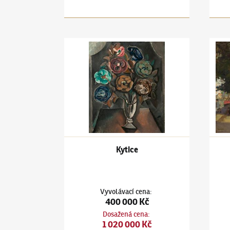
Jiří Kars
(1880–1945)
Kytice
Jiří K
Kytice
Vyvolávací cena
:
400 000 Kč
Dosažená cena
:
1 020 000 Kč