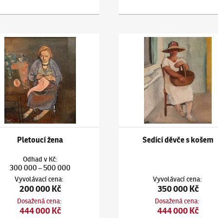
ou
ars
(1880–1945)
Pletoucí žena
Jiří Kars
(1880–1945)
Sedící d
Pletoucí žena
Sedící děvče s košem
Odhad
v
Kč
:
300 000
500 000
–
Vyvolávací cena
:
Vyvolávací cena
:
200 000 Kč
350 000 Kč
Dosažená cena
:
Dosažená cena
:
444 000 Kč
444 000 Kč