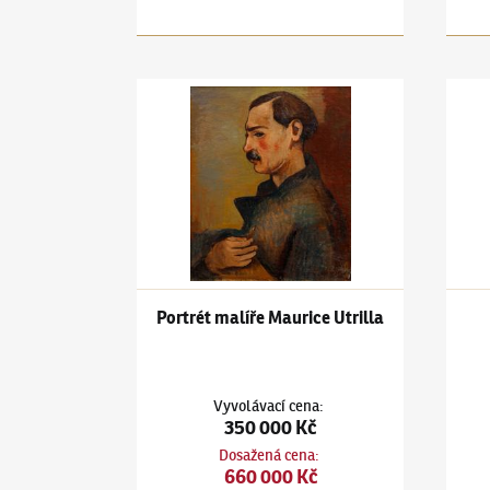
Jiří Kars
(1880–1945)
Portrét malíře Maurice Ut
Jiří K
Portrét malíře Maurice Utrilla
Vyvolávací cena
:
350 000 Kč
Dosažená cena
:
660 000 Kč