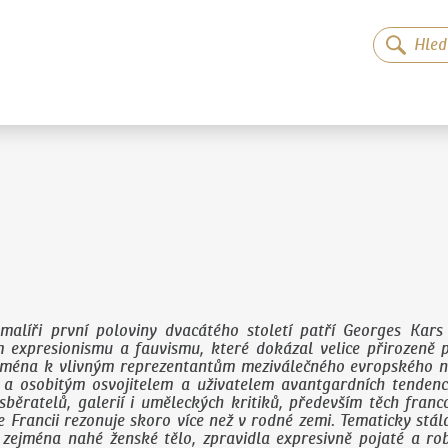
malíři první poloviny dvacátého století patří Georges Ka
m expresionismu a fauvismu, které dokázal velice přirozeně pr
jména k vlivným reprezentantům meziválečného evropského n
a osobitým osvojitelem a uživatelem avantgardních tendencí
sběratelů, galerií i uměleckých kritiků, především těch franc
 Francii rezonuje skoro více než v rodné zemi. Tematicky stál
, zejména nahé ženské tělo, zpravidla expresivně pojaté a ro