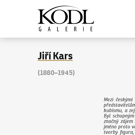
Pokračovat k obsahu
Galerie KODL
Jiří Kars
(1880–1945)
Mezi českými 
představitelů
kubismu, a ze
Byl schopným 
značný zájem 
jméno proto ve
tvorby figura