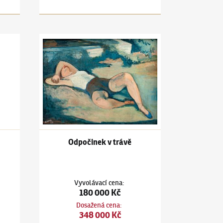
ve váze
Jiří Kars
(1880–1945)
Odpočinek v trávě
Odpočinek v trávě
Vyvolávací cena
:
180 000 Kč
Dosažená cena
:
348 000 Kč