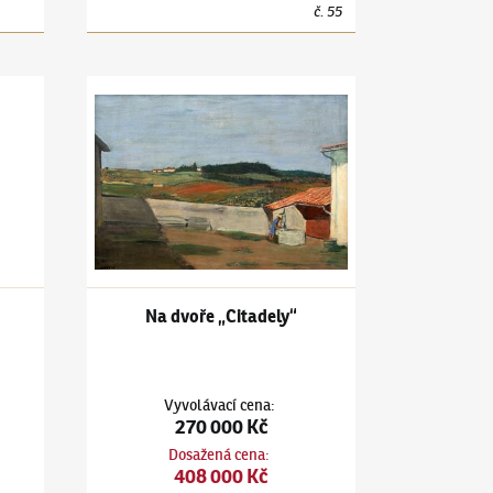
č.
55
ěvče s košem
Jiří Kars
(1880–1945)
Na dvoře „Citadely“
Na dvoře „Citadely“
Vyvolávací cena
:
270 000 Kč
Dosažená cena
:
408 000 Kč