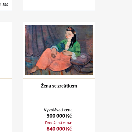
č.
159
tice
Jiří Kars
(1880–1945)
Žena se zrcátkem
Žena se zrcátkem
Vyvolávací cena
:
500 000 Kč
Dosažená cena
:
840 000 Kč