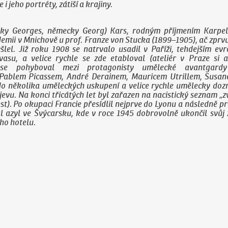
e i jeho portréty, zátiší a krajiny.
zsky Georges, německy Georg) Kars, rodným příjmením Karpel
mii v Mnichově u prof. Franze von Stucka (1899–1905), ač zpr
lel. Již roku 1908 se natrvalo usadil v Paříži, tehdejším ev
asu, a velice rychle se zde etabloval (ateliér v Praze si a
se pohyboval mezi protagonisty umělecké avantgardy
 Pablem Picassem, André Derainem, Mauricem Utrillem, Susa
 do několika uměleckých uskupení a velice rychle umělecky doz
evu. Na konci třicátých let byl zařazen na nacistický seznam „
st). Po okupaci Francie přesídlil nejprve do Lyonu a následně pr
l azyl ve Švýcarsku, kde v roce 1945 dobrovolně ukončil svůj 
ho hotelu.