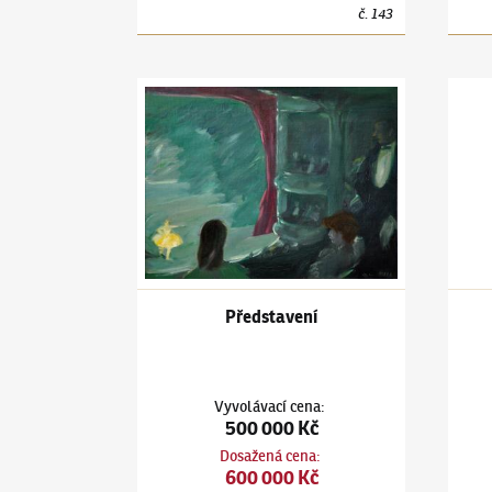
č.
143
Jiří Kars
(1880–1945)
Představení
Jiří K
Představení
Vyvolávací cena
:
500 000 Kč
Dosažená cena
:
600 000 Kč