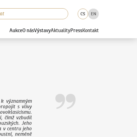
CS
EN
Aukce
O nás
Výstavy
Aktuality
Press
Kontakt
rs k významným
opojit s vlivy
ovoklasicismu.
, čímž vzbudil
ouzských. Jeho
a v centru jeho
bustní, neméně