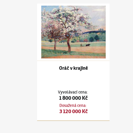
Armand Guillaumin
(1841–1927)
Oráč v krajině
Oráč v krajině
Vyvolávací cena
:
1 800 000 Kč
Dosažená cena
:
3 120 000 Kč