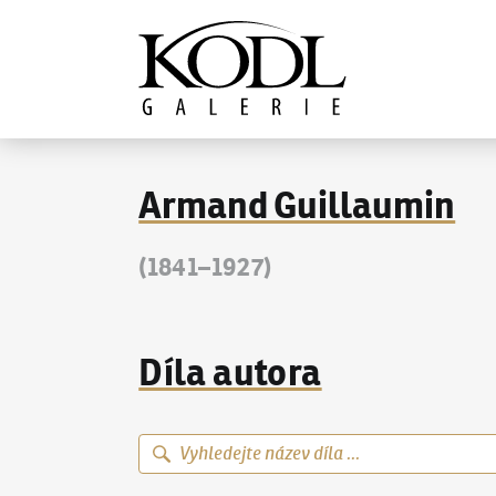
Pokračovat k obsahu
Galerie KODL
Armand Guillaumin
(1841–1927)
Díla autora