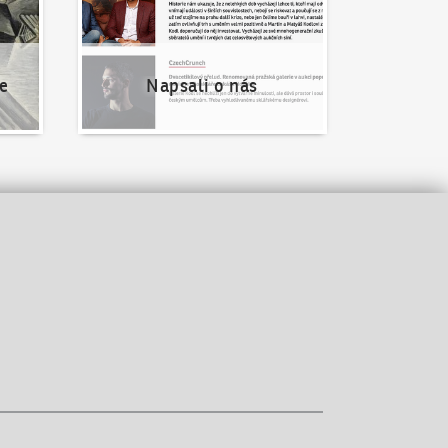
e
Napsali o nás