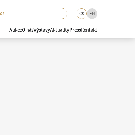
CS
EN
Aukce
O nás
Výstavy
Aktuality
Press
Kontakt