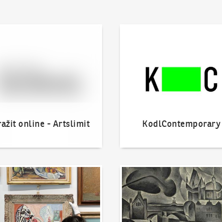
 online - Artslimit
KodlContemporary
ažit online - Artslimit
KodlContemporary
nout dílo
Naše nejvyšší prodeje