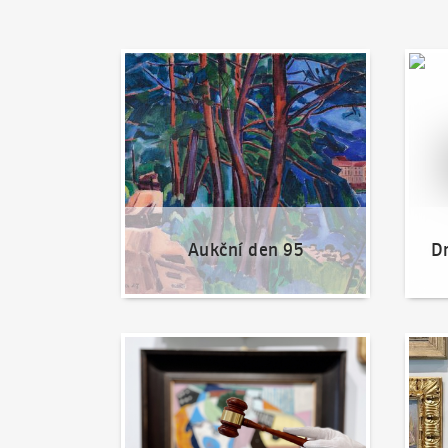
Aukční den 95
Dražit
Aukční den 95
Dr
Jak dražit?
Nabíd