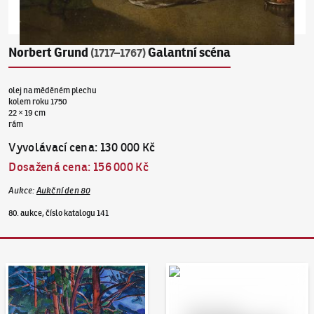
Norbert Grund
Galantní scéna
(1717–1767)
olej na měděném plechu
kolem roku 1750
22 × 19 cm
rám
Vyvolávací cena
:
130 000 Kč
Dosažená cena
:
156 000 Kč
Aukce
:
Aukční den 80
80. aukce, číslo katalogu 141
Aukční den 95
Dražit online - Artslimit