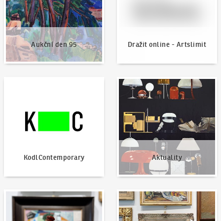
Aukční den 95
Dražit online - Artslimit
KodlContemporary
Aktuality
KodlContemporary
Aktuality
Jak dražit?
Nabídnout dílo