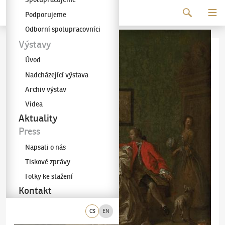
Pokračovat k obsahu
Podporujeme
Galerie KODL
Odborní spolupracovníci
Výstavy
Úvod
Nadcházející výstava
Archiv výstav
Videa
Aktuality
Press
Napsali o nás
Tiskové zprávy
Fotky ke stažení
Kontakt
CS
EN