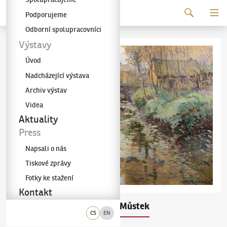
Pokračovat k obsahu
Podporujeme
Galerie KODL
Odborní spolupracovníci
Výstavy
Úvod
Nadcházející výstava
Archiv výstav
Videa
Aktuality
Press
Napsali o nás
Tiskové zprávy
Fotky ke stažení
Kontakt
Václav Radimský
Můstek
(1867–1946)
CS
EN