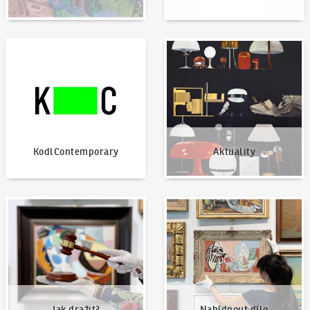
KodlContemporary
Aktuality
KodlContemporary
Aktuality
Jak dražit?
Nabídnout dílo
Jak dražit?
Nabídnout dílo