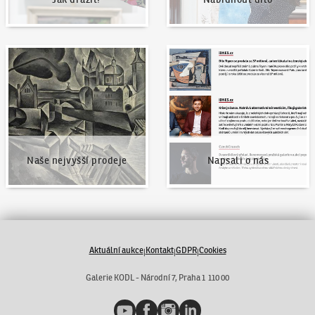
Naše nejvyšší prodeje
Napsali o nás
Naše nejvyšší prodeje
Napsali o nás
Aktuální aukce
Kontakt
GDPR
Cookies
|
|
|
Galerie KODL - Národní 7, Praha 1 110 00
YouTube
Facebook
Instagram
LinkedIn