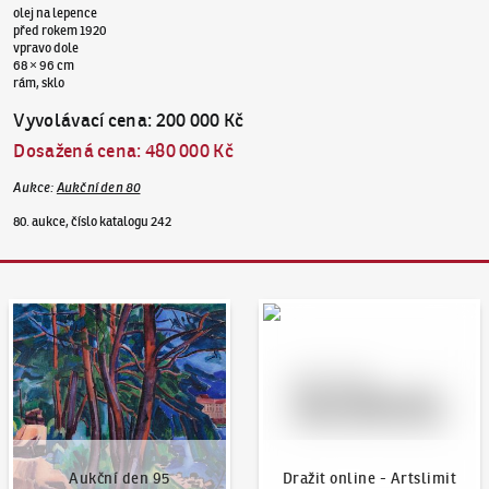
olej na lepence
před rokem 1920
vpravo dole
68 × 96 cm
rám, sklo
Vyvolávací cena
:
200 000 Kč
Dosažená cena
:
480 000 Kč
Aukce
:
Aukční den 80
80. aukce, číslo katalogu 242
Aukční den 95
Dražit online - Artslimit
Aukční den 95
Dražit online - Artslimit