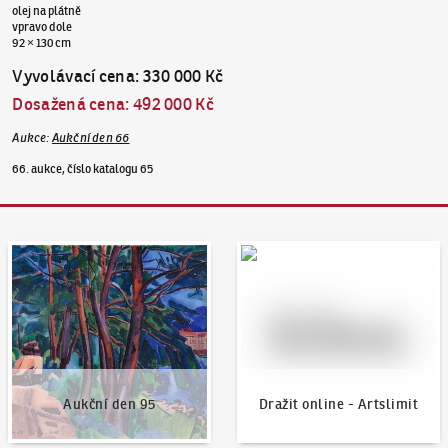
olej na plátně
vpravo dole
92 × 130 cm
Vyvolávací cena
:
330 000 Kč
Dosažená cena
:
492 000 Kč
Aukce
:
Aukční den 66
66. aukce, číslo katalogu 65
Aukční den 95
Dražit online - Artslimit
Aukční den 95
Dražit online - Artslimit