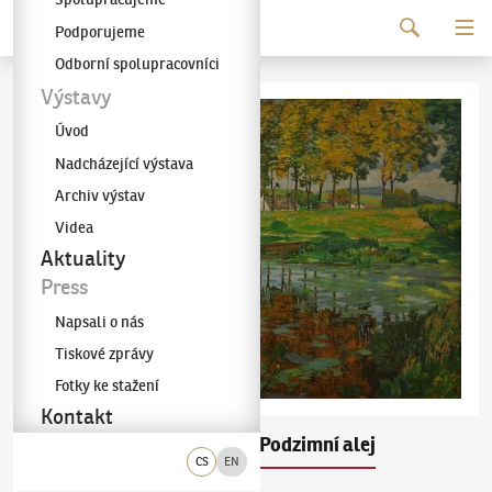
Pokračovat k obsahu
Podporujeme
Galerie KODL
Odborní spolupracovníci
Výstavy
Úvod
Nadcházející výstava
Archiv výstav
Videa
Aktuality
Press
Napsali o nás
Tiskové zprávy
Fotky ke stažení
Kontakt
Antonín Hudeček
Podzimní alej
(1872–1941)
CS
EN