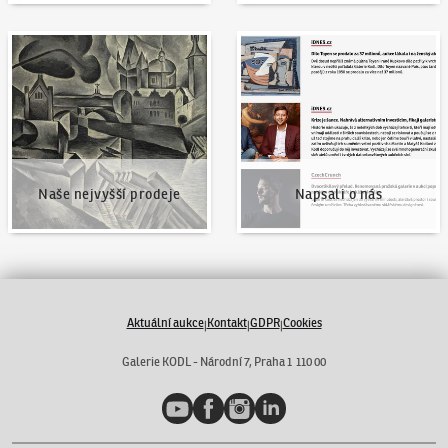
Naše nejvyšší prodeje
Napsali o nás
Naše nejvyšší prodeje
Napsali o nás
Aktuální aukce
Kontakt
GDPR
Cookies
|
|
|
Galerie KODL - Národní 7, Praha 1 110 00
YouTube
Facebook
Instagram
LinkedIn