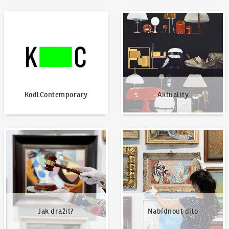
KodlContemporary
Aktuality
KodlContemporary
Aktuality
Jak dražit?
Nabídnout dílo
Jak dražit?
Nabídnout dílo