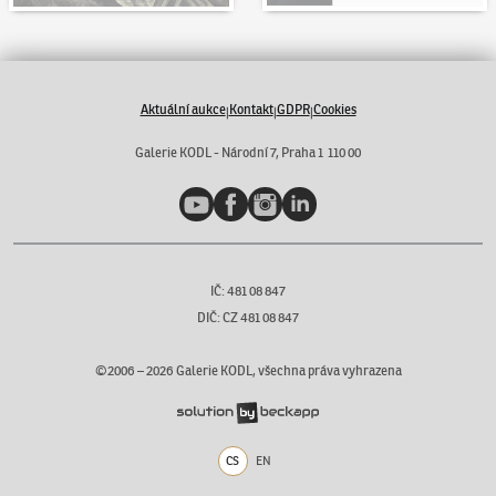
Aktuální aukce
Kontakt
GDPR
Cookies
|
|
|
Galerie KODL - Národní 7, Praha 1 110 00
YouTube
Facebook
Instagram
LinkedIn
IČ: 481 08 847
DIČ: CZ 481 08 847
©2006 –
2026
Galerie KODL, všechna práva vyhrazena
CS
EN