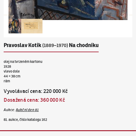
Pravoslav Kotík
Na chodníku
(1889–1970)
olej na tvrzeném kartonu
1928
vlevo dole
44 × 38 cm
rám
Vyvolávací cena
:
220 000 Kč
Dosažená cena
:
360 000 Kč
Aukce
:
Aukční den 81
81. aukce, číslo katalogu 162