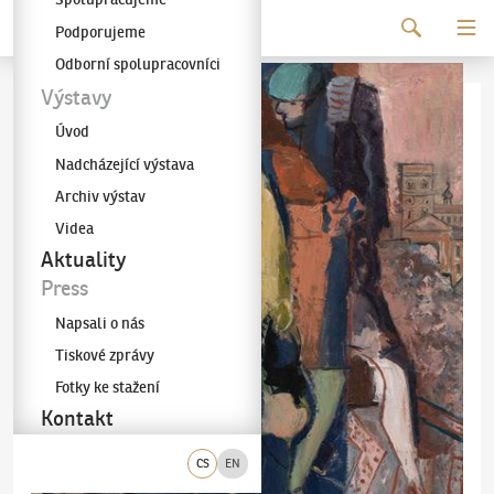
Pokračovat k obsahu
Podporujeme
Galerie KODL
Odborní spolupracovníci
Výstavy
Úvod
Nadcházející výstava
Archiv výstav
Videa
Aktuality
Press
Napsali o nás
Tiskové zprávy
Fotky ke stažení
Kontakt
CS
EN