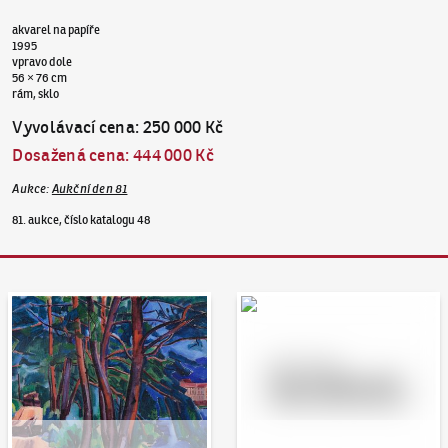
akvarel na papíře
1995
vpravo dole
56 × 76 cm
rám, sklo
Vyvolávací cena
:
250 000 Kč
Dosažená cena
:
444 000 Kč
Aukce
:
Aukční den 81
81. aukce, číslo katalogu 48
Aukční den 95
Dražit online - Artslimit