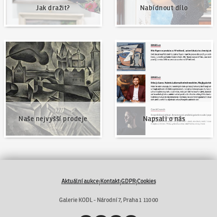
Jak dražit?
Nabídnout dílo
Naše nejvyšší prodeje
Napsali o nás
Naše nejvyšší prodeje
Napsali o nás
Aktuální aukce
Kontakt
GDPR
Cookies
|
|
|
Galerie KODL - Národní 7, Praha 1 110 00