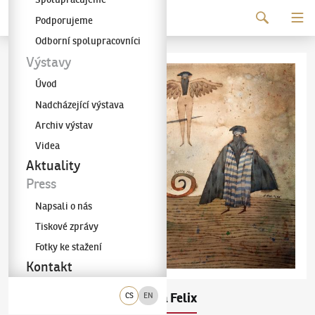
Pokračovat k obsahu
Podporujeme
Galerie KODL
Odborní spolupracovníci
Výstavy
Úvod
Nadcházející výstava
Archiv výstav
Videa
Aktuality
Press
Napsali o nás
Tiskové zprávy
Fotky ke stažení
Kontakt
Adolf Born
Arabia Felix
CS
EN
(1930–2016)