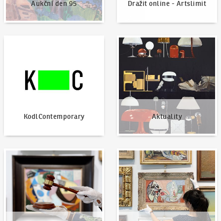
Aukční den 95
Dražit online - Artslimit
KodlContemporary
Aktuality
KodlContemporary
Aktuality
Jak dražit?
Nabídnout dílo