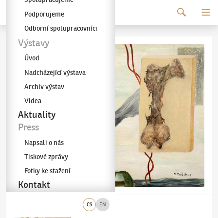
Pokračovat k obsahu
Podporujeme
Galerie KODL
Odborní spolupracovníci
Výstavy
Úvod
Nadcházející výstava
Archiv výstav
Videa
Aktuality
Press
Napsali o nás
Tiskové zprávy
Fotky ke stažení
Kontakt
CS
EN