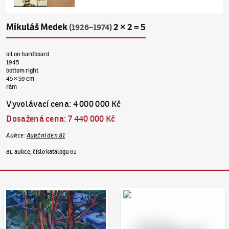
Mikuláš Medek
2 × 2 = 5
(1926–1974)
oil on hardboard
1945
bottom right
45 × 59 cm
rám
Vyvolávací cena
:
4 000 000 Kč
Dosažená cena
:
7 440 000 Kč
Aukce
:
Aukční den 81
81. aukce, číslo katalogu 61
Aukční den 95
Dražit online - Artslimit