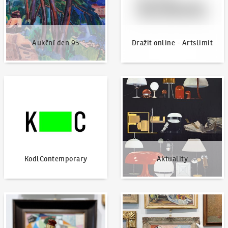
Aukční den 95
Dražit online - Artslimit
KodlContemporary
Aktuality
KodlContemporary
Aktuality
Jak dražit?
Nabídnout dílo