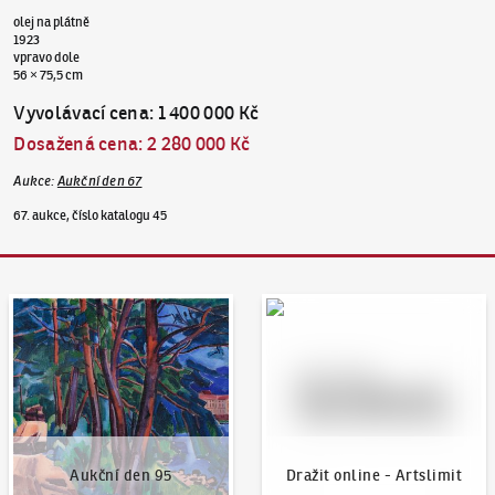
olej na plátně
1923
vpravo dole
56 × 75,5 cm
Vyvolávací cena
:
1 400 000 Kč
Dosažená cena
:
2 280 000 Kč
Aukce
:
Aukční den 67
67. aukce, číslo katalogu 45
Aukční den 95
Dražit online - Artslimit
Aukční den 95
Dražit online - Artslimit