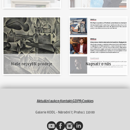
Naše nejvyšší prodeje
Napsali o nás
Naše nejvyšší prodeje
Napsali o nás
Aktuální aukce
Kontakt
GDPR
Cookies
|
|
|
Galerie KODL - Národní 7, Praha 1 110 00
YouTube
Facebook
Instagram
LinkedIn