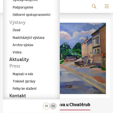
Pokračovat k obsahu
Podporujeme
Galerie KODL
Odborní spolupracovníci
Výstavy
Úvod
Nadcházející výstava
Archiv výstav
Videa
Aktuality
Press
Napsali o nás
Tiskové zprávy
Fotky ke stažení
Kontakt
Václav Špála
Vltava u Chvatěrub
(1885–1946)
CS
EN