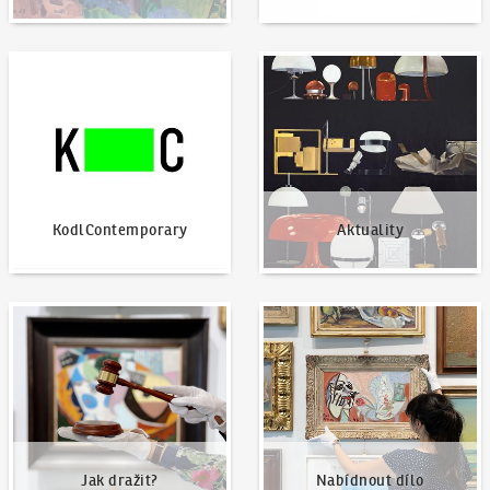
KodlContemporary
Aktuality
KodlContemporary
Aktuality
Jak dražit?
Nabídnout dílo
Jak dražit?
Nabídnout dílo