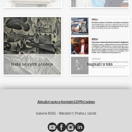
Naše nejvyšší prodeje
Napsali o nás
Naše nejvyšší prodeje
Napsali o nás
Aktuální aukce
Kontakt
GDPR
Cookies
|
|
|
Galerie KODL - Národní 7, Praha 1 110 00
YouTube
Facebook
Instagram
LinkedIn