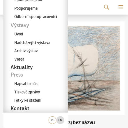
Pokračovat k obsahu
Podporujeme
Galerie KODL
Odborní spolupracovníci
Výstavy
Úvod
Nadcházející výstava
Archiv výstav
Videa
Aktuality
Press
Napsali o nás
Tiskové zprávy
Fotky ke stažení
Kontakt
CS
EN
František Janoušek
bez názvu
(1890–1943)