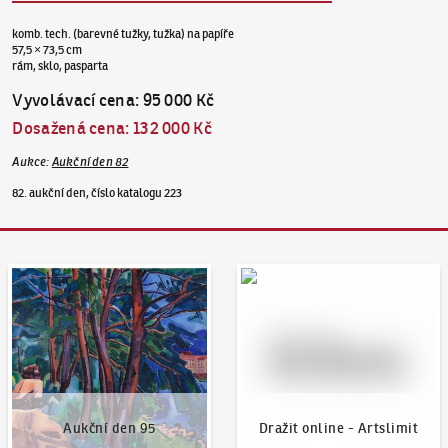
komb. tech. (barevné tužky, tužka) na papíře
57,5 × 73,5 cm
rám, sklo, pasparta
Vyvolávací cena
:
95 000 Kč
Dosažená cena
:
132 000 Kč
Aukce
:
Aukční den 82
82. aukční den, číslo katalogu 223
Aukční den 95
Dražit online - Artslimit
Aukční den 95
Dražit online - Artslimit