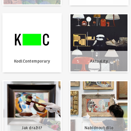
KodlContemporary
Aktuality
KodlContemporary
Aktuality
Jak dražit?
Nabídnout dílo
Jak dražit?
Nabídnout dílo