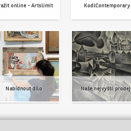
ažit online - Artslimit
KodlContemporary
nout dílo
Naše nejvyšší prodeje
Nabídnout dílo
Naše nejvyšší prodej