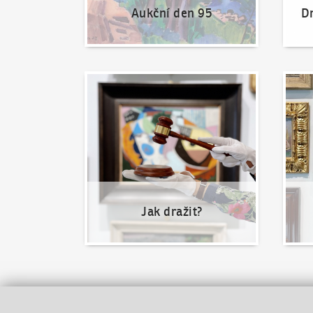
Aukční den 95
Dr
Jak dražit?
Nabíd
Jak dražit?