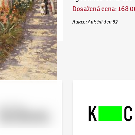
Dosažená cena
:
168 0
Aukce
:
Aukční den 82
 online - Artslimit
KodlContemporary