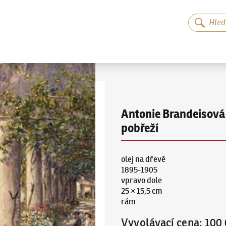
Antonie Brandeisová
pobřeží
olej na dřevě
1895-1905
vpravo dole
25 × 15,5 cm
rám
Vyvolávací cena
:
100 