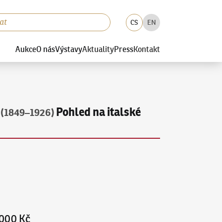
CS
EN
Aukce
O nás
Výstavy
Aktuality
Press
Kontakt
Pohled na italské
(1849–1926)
000 Kč