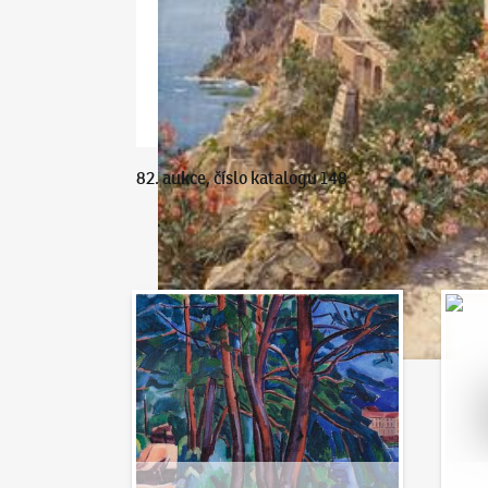
82. aukce, číslo katalogu 148
Aukční den 95
Dražit