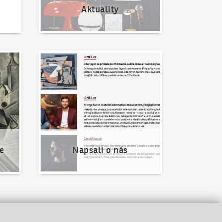
Aktuality
Napsali o nás
e
Napsali o nás