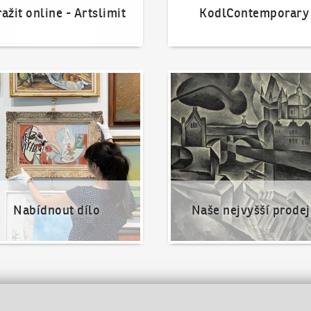
ažit online - Artslimit
KodlContemporary
nout dílo
Naše nejvyšší prodeje
Nabídnout dílo
Naše nejvyšší prodej