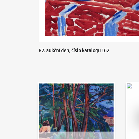
82. aukční den, číslo katalogu 162
Aukční den 95
Dražit