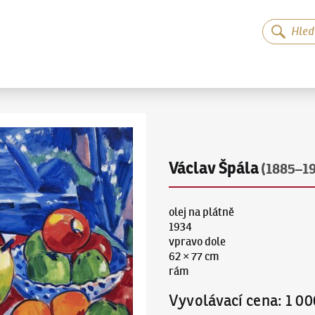
Václav Špála
(1885–1
olej na plátně
1934
vpravo dole
62 × 77 cm
rám
Vyvolávací cena
:
1 00