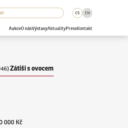
CS
EN
Aukce
O nás
Výstavy
Aktuality
Press
Kontakt
Zátiší s ovocem
946)
0 000 Kč