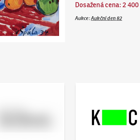
Dosažená cena
:
2 400
Aukce
:
Aukční den 82
 online - Artslimit
KodlContemporary