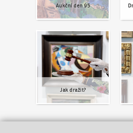
Aukční den 95
Dr
Jak dražit?
Nabíd
Jak dražit?