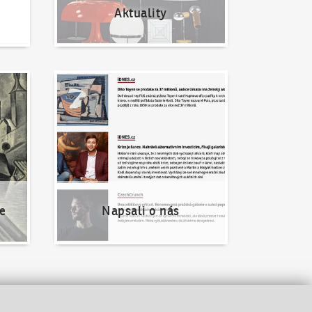
Aktuality
Napsali o nás
e
Napsali o nás