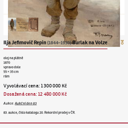
Ilja Jefimovič Repin
Burlak na Volze
(1844–1930)
olej na plátně
1870
vpravo dole
55 × 35 cm
rám
Vyvolávací cena
:
1 300 000 Kč
Dosažená cena
:
12 480 000 Kč
Aukce
:
Aukční den 83
83. aukce, číslo katalogu 20. Rekordní prodej v ČR.