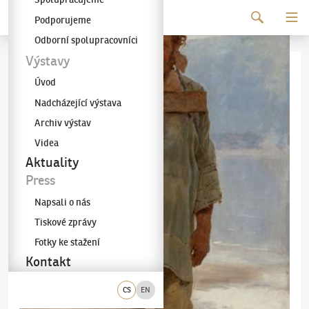
Pokračovat k obsahu
Podporujeme
Galerie KODL
Odborní spolupracovníci
Výstavy
Úvod
Nadcházející výstava
Archiv výstav
Videa
Aktuality
Press
Napsali o nás
Tiskové zprávy
Fotky ke stažení
Kontakt
CS
EN