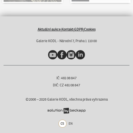
Aktuální aukce
Kontakt
GDPR
Cookies
|
|
|
Galerie KODL - Národní 7, Praha 1 110 00
YouTube
Facebook
Instagram
LinkedIn
IČ: 481 08 847
DIČ: CZ 481 08 847
©2006 –
2026
Galerie KODL, všechna práva vyhrazena
CS
EN