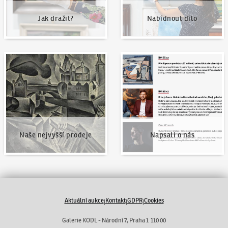
Jak dražit?
Nabídnout dílo
Naše nejvyšší prodeje
Napsali o nás
Naše nejvyšší prodeje
Napsali o nás
Aktuální aukce
Kontakt
GDPR
Cookies
|
|
|
Galerie KODL - Národní 7, Praha 1 110 00