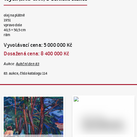
olej na plátně
1951
vpravo dole
40,5 × 50,5 cm
rám
Vyvolávací cena
:
5 000 000 Kč
Dosažená cena
:
8 400 000 Kč
Aukce
:
Aukční den 83
83. aukce, číslo katalogu 114
Aukční den 95
Dražit online - Artslimit