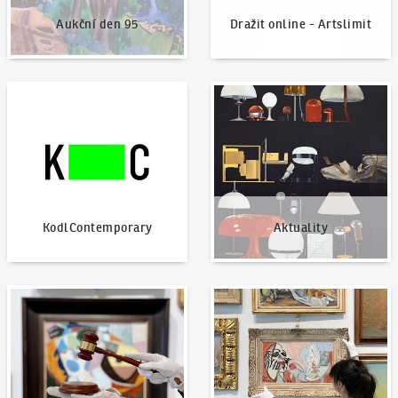
Aukční den 95
Dražit online - Artslimit
KodlContemporary
Aktuality
KodlContemporary
Aktuality
Jak dražit?
Nabídnout dílo