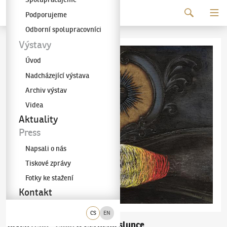
Pokračovat k obsahu
Podporujeme
Galerie KODL
Odborní spolupracovníci
Výstavy
Úvod
Nadcházející výstava
Archiv výstav
Videa
Aktuality
Press
Napsali o nás
Tiskové zprávy
Fotky ke stažení
Kontakt
CS
EN
Toyen
U Černého slunce
(1902–1980)