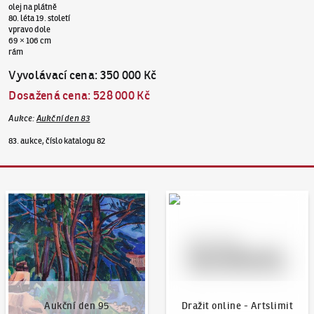
olej na plátně
80. léta 19. století
vpravo dole
69 × 106 cm
rám
Vyvolávací cena
:
350 000 Kč
Dosažená cena
:
528 000 Kč
Aukce
:
Aukční den 83
83. aukce, číslo katalogu 82
Aukční den 95
Dražit online - Artslimit
Aukční den 95
Dražit online - Artslimit