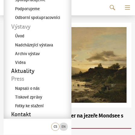
Pokračovat k obsahu
Podporujeme
Galerie KODL
Odborní spolupracovníci
Výstavy
Úvod
Nadcházející výstava
Archiv výstav
Videa
Aktuality
Press
Napsali o nás
Tiskové zprávy
Fotky ke stažení
Kontakt
Adolf Chwala
Večer na jezeře Mondsee s
(1836–1900)
Dračí skálou
CS
EN