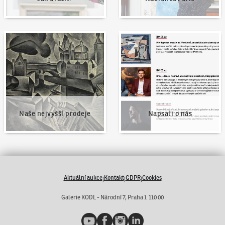
Naše nejvyšší prodeje
Napsali o nás
Naše nejvyšší prodeje
Napsali o nás
Aktuální aukce
Kontakt
GDPR
Cookies
|
|
|
Galerie KODL - Národní 7, Praha 1 110 00
YouTube
Facebook
Instagram
LinkedIn