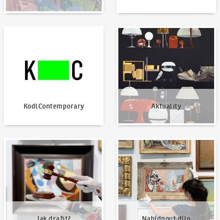
KodlContemporary
Aktuality
KodlContemporary
Aktuality
Jak dražit?
Nabídnout dílo
Jak dražit?
Nabídnout dílo