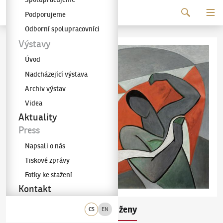
Pokračovat k obsahu
Podporujeme
Galerie KODL
Odborní spolupracovníci
Výstavy
Úvod
Nadcházející výstava
Archiv výstav
Videa
Aktuality
Press
Napsali o nás
Tiskové zprávy
Fotky ke stažení
Kontakt
Jaroslav Král
Dvě ženy
(1883–1942)
CS
EN