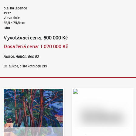
olej na lepence
1932
vlevo dole
55,5 × 75,5 cm
rám
Vyvolávací cena
:
600 000 Kč
Dosažená cena
:
1 020 000 Kč
Aukce
:
Aukční den 83
83. aukce, číslo katalogu 219
Aukční den 95
Dražit online - Artslimit