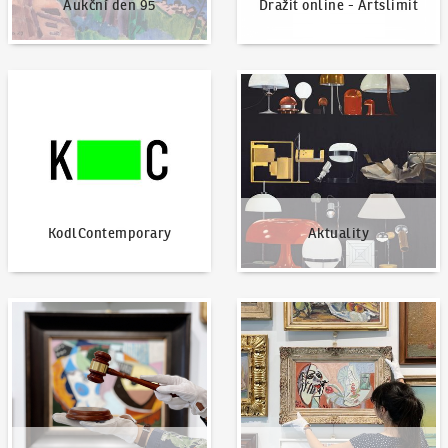
Aukční den 95
Dražit online - Artslimit
KodlContemporary
Aktuality
KodlContemporary
Aktuality
Jak dražit?
Nabídnout dílo