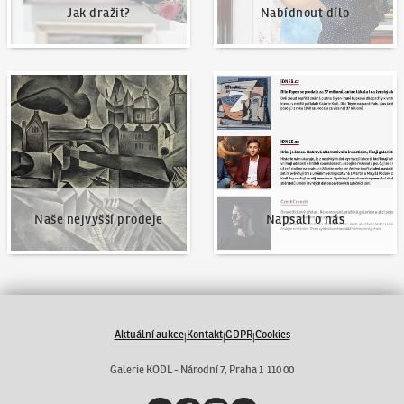
Jak dražit?
Nabídnout dílo
Naše nejvyšší prodeje
Napsali o nás
Naše nejvyšší prodeje
Napsali o nás
Aktuální aukce
Kontakt
GDPR
Cookies
|
|
|
Galerie KODL - Národní 7, Praha 1 110 00