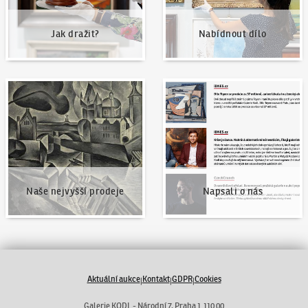
Jak dražit?
Nabídnout dílo
Naše nejvyšší prodeje
Napsali o nás
Naše nejvyšší prodeje
Napsali o nás
Aktuální aukce
Kontakt
GDPR
Cookies
|
|
|
Galerie KODL - Národní 7, Praha 1 110 00