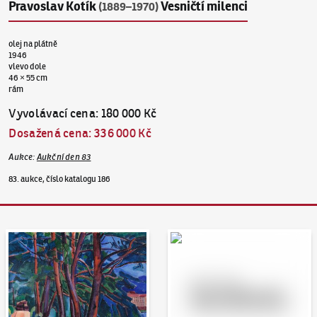
Pravoslav Kotík
Vesničtí milenci
(1889–1970)
olej na plátně
1946
vlevo dole
46 × 55 cm
rám
Vyvolávací cena
:
180 000 Kč
Dosažená cena
:
336 000 Kč
Aukce
:
Aukční den 83
83. aukce, číslo katalogu 186
Aukční den 95
Dražit online - Artslimit