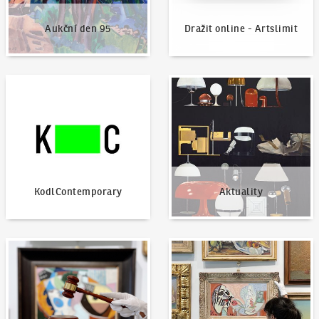
Aukční den 95
Dražit online - Artslimit
KodlContemporary
Aktuality
KodlContemporary
Aktuality
Jak dražit?
Nabídnout dílo