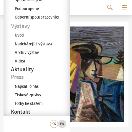
Pokračovat k obsahu
Podporujeme
Galerie KODL
Odborní spolupracovníci
Výstavy
Úvod
Nadcházející výstava
Archiv výstav
Videa
Aktuality
Press
Napsali o nás
Tiskové zprávy
Fotky ke stažení
Kontakt
CS
EN