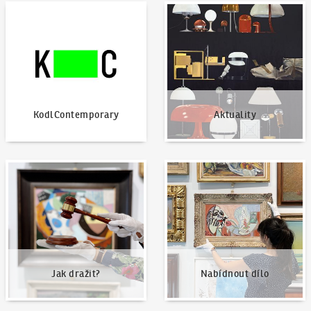
KodlContemporary
Aktuality
KodlContemporary
Aktuality
Jak dražit?
Nabídnout dílo
Jak dražit?
Nabídnout dílo