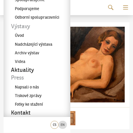
Pokračovat k obsahu
Podporujeme
Galerie KODL
Odborní spolupracovníci
Výstavy
Úvod
Nadcházející výstava
Archiv výstav
Videa
Aktuality
Press
Napsali o nás
Tiskové zprávy
Fotky ke stažení
Kontakt
CS
EN