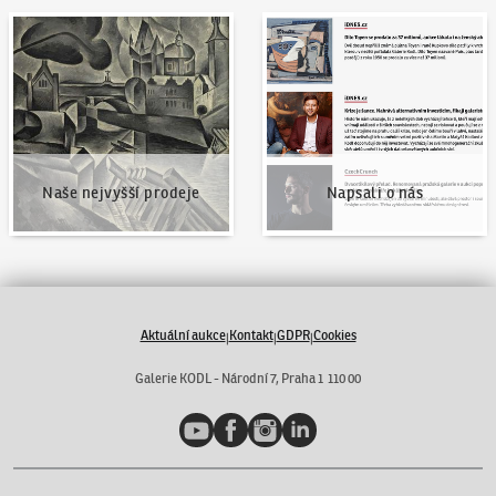
Naše nejvyšší prodeje
Napsali o nás
Naše nejvyšší prodeje
Napsali o nás
Aktuální aukce
Kontakt
GDPR
Cookies
|
|
|
Galerie KODL - Národní 7, Praha 1 110 00
YouTube
Facebook
Instagram
LinkedIn