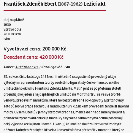
František Zdeněk Eberl
Ležící akt
(1887–1962)
olej na plátně
1930
vpravo dole
70 × 100 cm
rám
Vyvolávací cena
:
200 000 Kč
Dosažená cena
:
420 000 Kč
Aukce
:
Aukční den 85
/
Katalogové
č.
148
85. aukce, číslo katalogu 148 Nesmírně ladně a sugestivně provedený akt je
výtečným reprezentantem tvorby osobitého figuralisty česko-francouzského
uměleckého okruhu Františka Zdeňka Eberla. Malíř, jenž se po přelomu století
prosadil jako jeden z nejúspěšnějších umělců na Montmartru, se ve své tvorbě
věnoval především námětům, které ho bezprostředně obklopovaly a přitahovaly.
Tato působivá práce zachycuje mladou ženu v klasickém provedení tehdejší salonní
malby. Ovšem Eberlův jemný štětcový přednes, měkce do hněda laděný kolorit a
příznačné zpracování obličeje modelky s výrazně rámovanýma očima posouvají
celý výjev na zcela jinou úroveň. Ukazují, že umělec dokázal bravurně zachytit
něžnost ladných ženských křivek a konvenční téma přetvořit v moment, který se