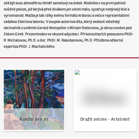
zdá být svou atmosférou téměř sametový na dotek. Modelka v na první pohled
svůdné poloze, jež skrývá před divákem jen velmi málo, vyzařuje nebývalý klid a
vyrovnanost. Malba je tak i díky svému formátu krásnou a velice reprezentativní
ukázkou Eberlova talentu. V soupise autorova díla, který sestavil vídeňský
obchodník s uměním Gerald Weinpolter s Miriam Fosterovou, je obraz uveden pod
číslem G346. Prezentováno ve vkusné adjustaci. Při konzultacích posouzeno PhDr.
R. Michalovou, Ph.D. a doc. PhDr. M. Rakušanovou, Ph.D. Přiložena odborná
expertiza PhDr. J. Machalického.
Aukční den 95
Dražit online - Artslimit
Aukční den 95
Dražit online - Artslimit