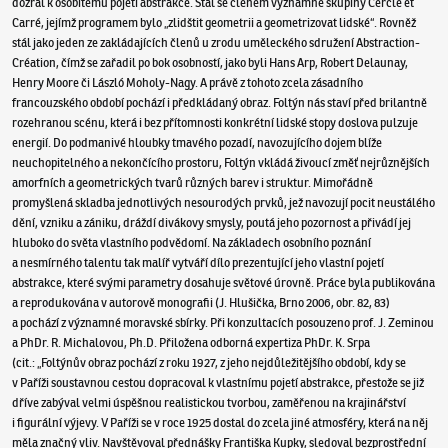
dozrál k osobitému pojetí abstrakce. Stal se členem významné skupiny Cercle et
Carré, jejímž programem bylo „zlidštit geometrii a geometrizovat lidské“. Rovněž
stál jako jeden ze zakládajících členů u zrodu uměleckého sdružení Abstraction-
Création, čímž se zařadil po bok osobností, jako byli Hans Arp, Robert Delaunay,
Henry Moore či László Moholy-Nagy. A právě z tohoto zcela zásadního
francouzského období pochází i předkládaný obraz. Foltýn nás staví před brilantně
rozehranou scénu, která i bez přítomnosti konkrétní lidské stopy doslova pulzuje
energií. Do podmanivé hloubky tmavého pozadí, navozujícího dojem blíže
neuchopitelného a nekončícího prostoru, Foltýn vkládá živoucí změť nejrůznějších
amorfních a geometrických tvarů různých barev i struktur. Mimořádně
promyšlená skladba jednotlivých nesourodých prvků, jež navozují pocit neustálého
dění, vzniku a zániku, dráždí divákovy smysly, poutá jeho pozornost a přivádí jej
hluboko do světa vlastního podvědomí. Na základech osobního poznání
a nesmírného talentu tak malíř vytváří dílo prezentující jeho vlastní pojetí
abstrakce, které svými parametry dosahuje světové úrovně. Práce byla publikována
a reprodukována v autorově monografii (J. Hlušička, Brno 2006, obr. 82, 83)
a pochází z významné moravské sbírky. Při konzultacích posouzeno prof. J. Zeminou
a PhDr. R. Michalovou, Ph.D. Přiložena odborná expertiza PhDr. K. Srpa
(cit.: „Foltýnův obraz pochází z roku 1927, z jeho nejdůležitějšího období, kdy se
v Paříži soustavnou cestou dopracoval k vlastnímu pojetí abstrakce, přestože se již
dříve zabýval velmi úspěšnou realistickou tvorbou, zaměřenou na krajinářství
i figurální výjevy. V Paříži se v roce 1925 dostal do zcela jiné atmosféry, která na něj
měla značný vliv. Navštěvoval přednášky Františka Kupky, sledoval bezprostřední