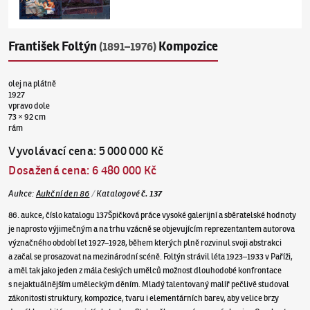
František Foltýn
Kompozice
(1891–1976)
olej na plátně
1927
vpravo dole
73 × 92 cm
rám
Vyvolávací cena
:
5 000 000 Kč
Dosažená cena
:
6 480 000 Kč
Aukce
:
Aukční den 86
/
Katalogové
č.
137
86. aukce, číslo katalogu 137Špičková práce vysoké galerijní a sběratelské hodnoty
je naprosto výjimečným a na trhu vzácně se objevujícím reprezentantem autorova
význačného období let 1927–1928, během kterých plně rozvinul svoji abstrakci
a začal se prosazovat na mezinárodní scéně. Foltýn strávil léta 1923–1933 v Paříži,
a měl tak jako jeden z mála českých umělců možnost dlouhodobé konfrontace
s nejaktuálnějším uměleckým děním. Mladý talentovaný malíř pečlivě studoval
zákonitosti struktury, kompozice, tvaru i elementárních barev, aby velice brzy