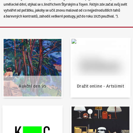
umělecké dění, stýkal se s Jindřichem Štyrským a Toyen. Foltýn zde začal svůj svět
vytvářet od počátku, jakoby se učil znovu malovat od co nejjednodušších tahů
a barevných kontrastů, zahodil veškeré postupy, jež do roku 1925 používal. “).
Aukční den 95
Dražit online - Artslimit
Aukční den 95
Dražit online - Artslimit
KodlContemporary
Aktuality