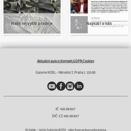
Naše nejvyšší prodeje
Napsali o nás
Aktuální aukce
Kontakt
GDPR
Cookies
|
|
|
Galerie KODL - Národní 7, Praha 1 110 00
YouTube
Facebook
Instagram
LinkedIn
IČ: 481 08 847
DIČ: CZ 481 08 847
©2006 –
2026
Galerie KODL, všechna práva vyhrazena