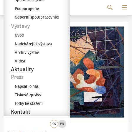
Pokračovat k obsahu
Podporujeme
Galerie KODL
Odborní spolupracovníci
Výstavy
Úvod
Nadcházející výstava
Archiv výstav
Videa
Aktuality
Press
Napsali o nás
Tiskové zprávy
Fotky ke stažení
Kontakt
CS
EN