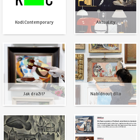
KodlContemporary
Aktuality
Jak dražit?
Nabídnout dílo
Jak dražit?
Nabídnout dílo
Naše nejvyšší prodeje
Napsali o nás