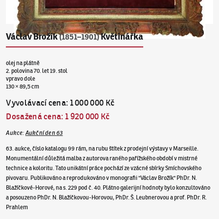
Václav Brožík
Květinářka
(1851–1901)
olej na plátně
2. polovina 70. let 19. stol
vpravo dole
130 × 89,5 cm
Vyvolávací cena
:
1 000 000 Kč
Dosažená cena
:
1 920 000 Kč
Aukce
:
Aukční den 63
63. aukce, číslo katalogu 99 rám, na rubu štítek z prodejní výstavy v Marseille.
Monumentální důležitá malba z autorova raného pařížského období v mistrné
technice a koloritu. Tato unikátní práce pochází ze vzácné sbírky Smíchovského
pivovaru. Publikováno a reprodukováno v monografii "Václav Brožík" PhDr. N.
Blažíčkové-Horové, na s. 229 pod č. 40. Plátno galerijní hodnoty bylo konzultováno
a posouzeno PhDr. N. Blažíčkovou-Horovou, PhDr. Š. Leubnerovou a prof. PhDr. R.
Prahlem