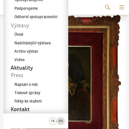
Pokračovat k obsahu
Podporujeme
Galerie KODL
Odborní spolupracovníci
Výstavy
Úvod
Nadcházející výstava
Archiv výstav
Videa
Aktuality
Press
Napsali o nás
Tiskové zprávy
Fotky ke stažení
Kontakt
CS
EN