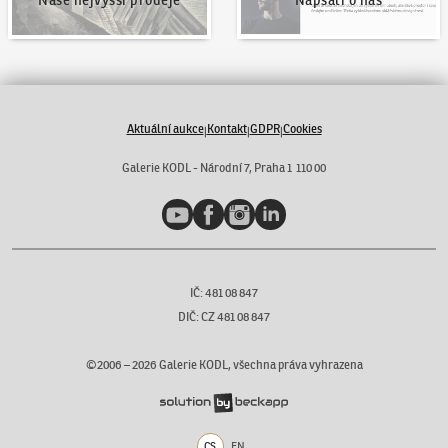
Naše nejvyšší prodeje
Napsali o nás
Aktuální aukce
Kontakt
GDPR
Cookies
|
|
|
Galerie KODL - Národní 7, Praha 1 110 00
YouTube
Facebook
Instagram
LinkedIn
IČ: 481 08 847
DIČ: CZ 481 08 847
©2006 –
2026
Galerie KODL, všechna práva vyhrazena
CS
EN