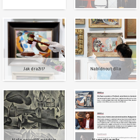
Jak dražit?
Nabídnout dílo
Jak dražit?
Nabídnout dílo
Naše nejvyšší prodeje
Napsali o nás