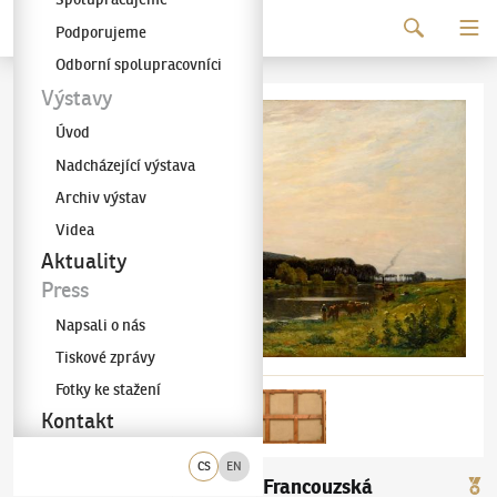
Pokračovat k obsahu
Podporujeme
Galerie KODL
Odborní spolupracovníci
Výstavy
Úvod
Nadcházející výstava
Archiv výstav
Videa
Aktuality
Press
Napsali o nás
Tiskové zprávy
Fotky ke stažení
Kontakt
CS
EN
Antonín Chittussi
Francouzská
(1847–1891)