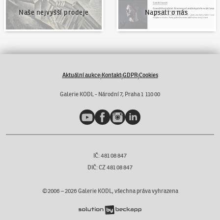
Naše nejvyšší prodeje
Napsali o nás
Aktuální aukce
Kontakt
GDPR
Cookies
|
|
|
Galerie KODL - Národní 7, Praha 1 110 00
YouTube
Facebook
Instagram
LinkedIn
IČ: 481 08 847
DIČ: CZ 481 08 847
©2006 –
2026
Galerie KODL, všechna práva vyhrazena