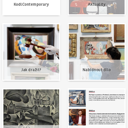
KodlContemporary
Aktuality
Jak dražit?
Nabídnout dílo
Jak dražit?
Nabídnout dílo
Naše nejvyšší prodeje
Napsali o nás