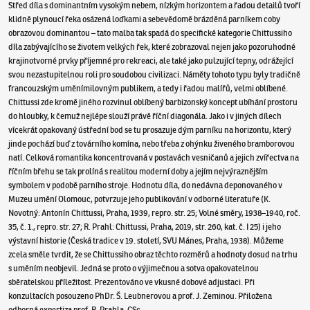
Střed díla s dominantním vysokým nebem, nízkým horizontem a řadou detailů tvoří
klidně plynoucí řeka osázená loďkami a sebevědomě brázděná parníkem coby
obrazovou dominantou – tato malba tak spadá do specifické kategorie Chittussiho
díla zabývajícího se životem velkých řek, které zobrazoval nejen jako pozoruhodné
krajinotvorné prvky příjemné pro rekreaci, ale také jako pulzující tepny, odrážející
svou nezastupitelnou roli pro soudobou civilizaci. Náměty tohoto typu byly tradičně
francouzským uměnímilovným publikem, a tedy i řadou malířů, velmi oblíbené.
Chittussi zde kromě jiného rozvinul oblíbený barbizonský koncept ubíhání prostoru
do hloubky, k čemuž nejlépe slouží právě říční diagonála. Jako i v jiných dílech
vícekrát opakovaný ústřední bod se tu prosazuje dým parníku na horizontu, který
jinde pochází buď z továrního komína, nebo třeba z ohýnku živeného bramborovou
natí. Celková romantika koncentrovaná v postavách vesničanů a jejich zvířectva na
říčním břehu se tak prolíná s realitou moderní doby a jejím nejvýraznějším
symbolem v podobě parního stroje. Hodnotu díla, do nedávna deponovaného v
Muzeu umění Olomouc, potvrzuje jeho publikování v odborné literatuře (K.
Novotný: Antonín Chittussi, Praha, 1939, repro. str. 25; Volné směry, 1938–1940, roč.
35, č. 1., repro. str. 27; R. Prahl: Chittussi, Praha, 2019, str. 260, kat. č. I 25) i jeho
výstavní historie (Česká tradice v 19. století, SVU Mánes, Praha, 1938). Můžeme
zcela směle tvrdit, že se Chittussiho obraz těchto rozměrů a hodnoty dosud na trhu
s uměním neobjevil. Jedná se proto o výjimečnou a sotva opakovatelnou
sběratelskou příležitost. Prezentováno ve vkusné dobové adjustaci. Při
konzultacích posouzeno PhDr. Š. Leubnerovou a prof. J. Zeminou. Přiložena
odborná expertiza prof. R. Prahla, CSc.