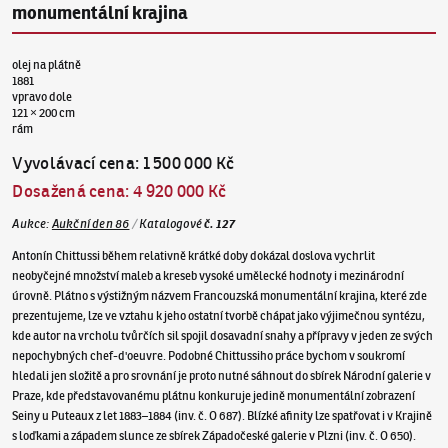
monumentální krajina
olej na plátně
1881
vpravo dole
121 × 200 cm
rám
Vyvolávací cena
:
1 500 000 Kč
Dosažená cena
:
4 920 000 Kč
Aukce
:
Aukční den 86
/
Katalogové
č.
127
Antonín Chittussi během relativně krátké doby dokázal doslova vychrlit
neobyčejné množství maleb a kreseb vysoké umělecké hodnoty i mezinárodní
úrovně. Plátno s výstižným názvem Francouzská monumentální krajina, které zde
prezentujeme, lze ve vztahu k jeho ostatní tvorbě chápat jako výjimečnou syntézu,
kde autor na vrcholu tvůrčích sil spojil dosavadní snahy a přípravy v jeden ze svých
nepochybných chef-d'oeuvre. Podobné Chittussiho práce bychom v soukromí
hledali jen složitě a pro srovnání je proto nutné sáhnout do sbírek Národní galerie v
Praze, kde představovanému plátnu konkuruje jedině monumentální zobrazení
Seiny u Puteaux z let 1883–1884 (inv. č. O 687). Blízké afinity lze spatřovat i v Krajině
s loďkami a západem slunce ze sbírek Západočeské galerie v Plzni (inv. č. O 650).