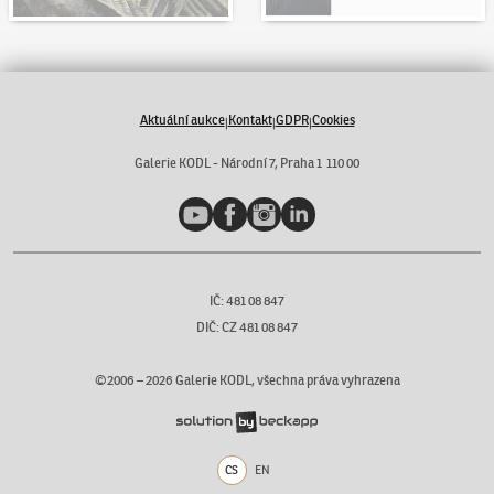
Aktuální aukce
Kontakt
GDPR
Cookies
|
|
|
Galerie KODL - Národní 7, Praha 1 110 00
YouTube
Facebook
Instagram
LinkedIn
IČ: 481 08 847
DIČ: CZ 481 08 847
©2006 –
2026
Galerie KODL, všechna práva vyhrazena
CS
EN