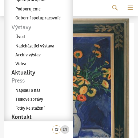
Pokračovat k obsahu
Podporujeme
Galerie KODL
Odborní spolupracovníci
Výstavy
Úvod
Nadcházející výstava
Archiv výstav
Videa
Aktuality
Press
Napsali o nás
Tiskové zprávy
Fotky ke stažení
Kontakt
CS
EN