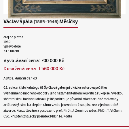
Václav Špála
Měsíčky
(1885–1946)
olej na plátně
1930
vpravo dole
73 × 60 cm
Vyvolávací cena
:
700 000 Kč
Dosažená cena
:
1 560 000 Kč
Aukce
:
Aukční den 63
62. aukce, číslo katalogu 83 Špičková galerijní ukázka autorova počátku
významného modrého období v jeho nezaměnitelném koloritu a rukopise. Vysokou
sběratelskou hodnotu obrazu ještě podtrhuje původní, vlastnoručně malovaný
artělovský rám. Na slepém rámu vzadu je uvedeno č.soupisu 553 v jednoduché
závorce. Konzultováno a posouzeno prof. PhDr. J. Zeminou a doc. PhDr. T. Vlčkem,
CSc. Přiložen znalecký posudek PhDr. M. Kodla