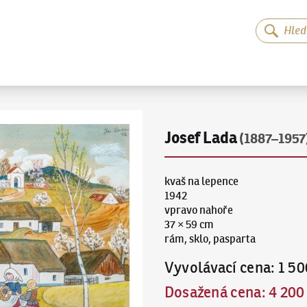
Josef Lada
(1887–1957
kvaš na lepence
1942
vpravo nahoře
37 × 59 cm
rám, sklo, pasparta
Vyvolávací cena
:
1 50
Dosažená cena
:
4 200