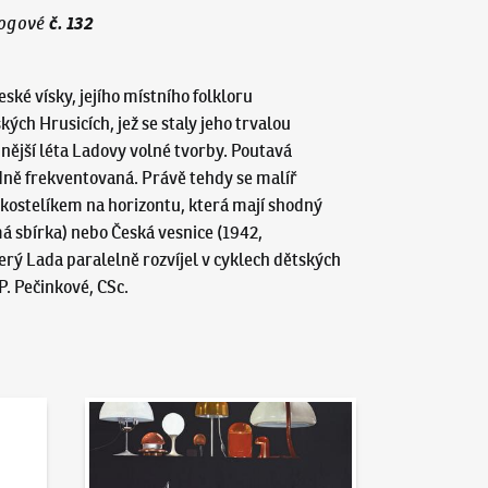
č.
132
ogové
é vísky, jejího místního folkloru
ých Hrusicích, jež se staly jeho trvalou
dnější léta Ladovy volné tvorby. Poutavá
dně frekventovaná. Právě tehdy se malíř
 s kostelíkem na horizontu, která mají shodný
á sbírka) nebo Česká vesnice (1942,
erý Lada paralelně rozvíjel v cyklech dětských
P. Pečinkové, CSc.
Aktuality