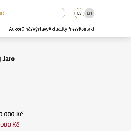
CS
EN
Aukce
O nás
Výstavy
Aktuality
Press
Kontakt
Jaro
)
0 000 Kč
 000 Kč