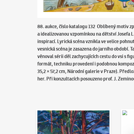
88. aukce, číslo katalogu 132 Oblíbený motiv 
a idealizovanou vzpomínkou na dětství Josefa Lad
inspirací. Lyrická scéna vznikla ve velice pohn
vesnická scéna je zasazena do jarního období. 
věnoval sérii děl zachycujících cestu do vsi s f
formát, techniku provedení i podobnou kompozic
35,2 × 57,2 cm, Národní galerie v Praze). Před
her. Při konzultacích posouzeno prof. J. Zemino
Aukční den 95
Dražit