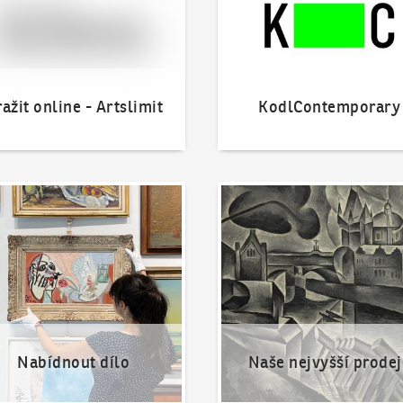
ažit online - Artslimit
KodlContemporary
nout dílo
Naše nejvyšší prodeje
Nabídnout dílo
Naše nejvyšší prodej