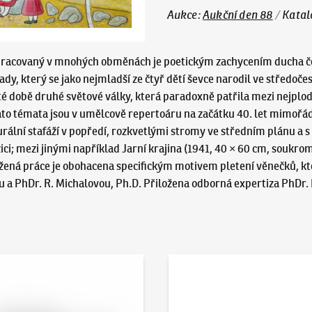
Aukce
:
Aukční den 88
/
Katal
zpracovaný v mnohých obměnách je poetickým zachycením ducha česk
y, který se jako nejmladší ze čtyř dětí ševce narodil ve středočesk
uté době druhé světové války, která paradoxně patřila mezi nejplo
Tato témata jsou v umělcově repertoáru na začátku 40. let mimořá
igurální stafáží v popředí, rozkvetlými stromy ve středním plánu a
i; mezi jinými například Jarní krajina (1941, 40 × 60 cm, soukrom
ložená práce je obohacena specifickým motivem pletení věnečků, kt
u a PhDr. R. Michalovou, Ph.D. Přiložena odborná expertiza PhDr. 
 online - Artslimit
KodlContemporary