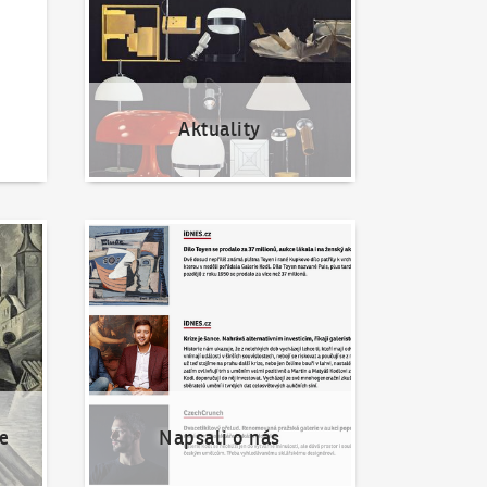
Aktuality
Napsali o nás
e
Napsali o nás