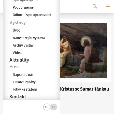
Pokračovat k obsahu
Podporujeme
Galerie KODL
Odborní spolupracovníci
Výstavy
Úvod
Nadcházející výstava
Archiv výstav
Videa
Aktuality
Press
Napsali o nás
Tiskové zprávy
Antonín Hudeček
Kristus se Samaritánkou
(1872–1941)
Fotky ke stažení
u studně
Kontakt
CS
EN
olej na plátně
1890–1891