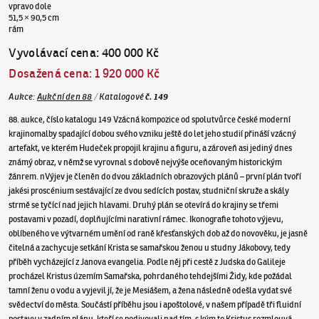
vpravo dole
51,5 × 90,5 cm
rám
Vyvolávací cena
:
400 000 Kč
Dosažená cena
:
1 920 000 Kč
Aukce
:
Aukční den 88
/
Katalogové
č.
149
88. aukce, číslo katalogu 149 Vzácná kompozice od spolutvůrce české moderní
krajinomalby spadající dobou svého vzniku ještě do let jeho studií přináší vzácný
artefakt, ve kterém Hudeček propojil krajinu a figuru, a zároveň asi jediný dnes
známý obraz, v němž se vyrovnal s dobově nejvýše oceňovaným historickým
žánrem. nVýjev je členěn do dvou základních obrazových plánů – první plán tvoří
jakési proscénium sestávající ze dvou sedících postav, studniční skruže a skály
strmě se tyčící nad jejich hlavami. Druhý plán se otevírá do krajiny se třemi
postavami v pozadí, doplňujícími narativní rámec. Ikonografie tohoto výjevu,
oblíbeného ve výtvarném umění od raně křesťanských dob až do novověku, je jasně
čitelná a zachycuje setkání Krista se samařskou ženou u studny Jákobovy, tedy
příběh vycházející z Janova evangelia. Podle něj při cestě z Judska do Galileje
procházel Kristus územím Samařska, pohrdaného tehdejšími Židy, kde požádal
tamní ženu o vodu a vyjevil jí, že je Mesiášem, a žena následně odešla vydat své
svědectví do města. Součástí příběhu jsou i apoštolové, v našem případě tři fluidní
postavy v zadním plánu, kteří se podivovali nad tím, s kým to Kristus rozmlouvá.