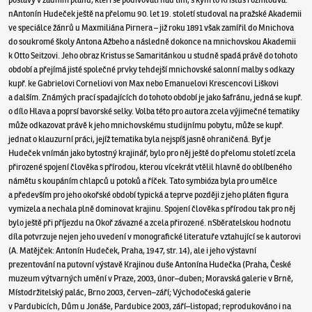
nAntonín Hudeček ještě na přelomu 90. let 19. století studoval na pražské Akademii
ve speciálce žánrů u Maxmiliána Pirnera – již roku 1891 však zamířil do Mnichova
do soukromé školy Antona Ažbeho a následně dokonce na mnichovskou Akademii
k Otto Seitzovi. Jeho obraz Kristus se Samaritánkou u studně spadá právě do tohoto
období a přejímá jisté společné prvky tehdejší mnichovské salonní malby s odkazy
kupř. ke Gabrielovi Corneliovi von Max nebo Emanuelovi Krescencovi Liškovi
a dalším. Známých prací spadajících do tohoto období je jako šafránu, jedná se kupř.
o dílo Hlava a poprsí bavorské selky. Volba této pro autora zcela výjimečné tematiky
může odkazovat právě k jeho mnichovskému studijnímu pobytu, může se kupř.
jednat o klauzurní práci, jejíž tematika byla nejspíš jasně ohraničená. Byť je
Hudeček vnímán jako bytostný krajinář, bylo pro něj ještě do přelomu století zcela
přirozené spojení člověka s přírodou, kterou vícekrát vtělil hlavně do oblíbeného
námětu s koupáním chlapců u potoků a říček. Tato symbióza byla pro umělce
a především pro jeho okořské období typická a teprve později z jeho pláten figura
vymizela a nechala plně dominovat krajinu. Spojení člověka s přírodou tak pro něj
bylo ještě při příjezdu na Okoř závazné a zcela přirozené. nSběratelskou hodnotu
díla potvrzuje nejen jeho uvedení v monografické literatuře vztahující se k autorovi
(A. Matějček: Antonín Hudeček, Praha, 1947, str. 14), ale i jeho výstavní
prezentování na putovní výstavě Krajinou duše Antonína Hudečka (Praha, České
muzeum výtvarných umění v Praze, 2003, únor–duben; Moravská galerie v Brně,
Místodržitelský palác, Brno 2003, červen–září; Východočeská galerie
v Pardubicích, Dům u Jonáše, Pardubice 2003, září–listopad; reprodukováno i na