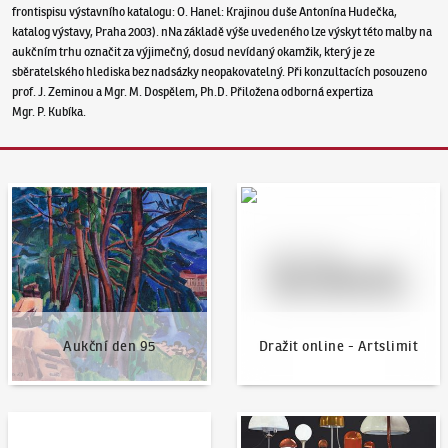
frontispisu výstavního katalogu: O. Hanel: Krajinou duše Antonína Hudečka,
katalog výstavy, Praha 2003). nNa základě výše uvedeného lze výskyt této malby na
aukčním trhu označit za výjimečný, dosud nevídaný okamžik, který je ze
sběratelského hlediska bez nadsázky neopakovatelný. Při konzultacích posouzeno
prof. J. Zeminou a Mgr. M. Dospělem, Ph.D. Přiložena odborná expertiza
Mgr. P. Kubíka.
Aukční den 95
Dražit online - Artslimit
Aukční den 95
Dražit online - Artslimit
KodlContemporary
Aktuality