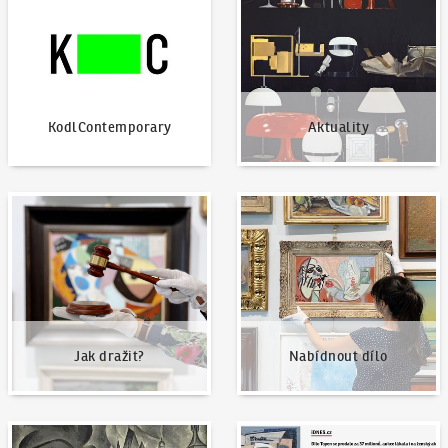
KodlContemporary
Aktuality
Jak dražit?
Nabídnout dílo
Jak dražit?
Nabídnout dílo
Naše nejvyšší prodeje
Napsali o nás