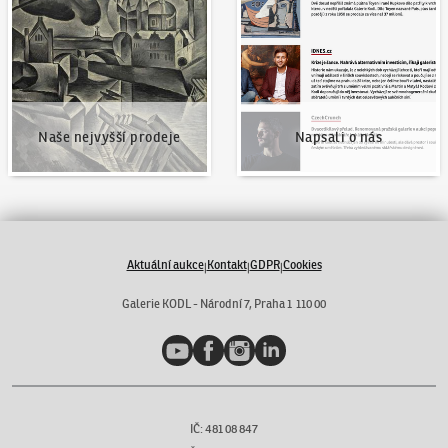
Naše nejvyšší prodeje
Napsali o nás
Aktuální aukce
Kontakt
GDPR
Cookies
|
|
|
Galerie KODL - Národní 7, Praha 1 110 00
YouTube
Facebook
Instagram
LinkedIn
IČ: 481 08 847