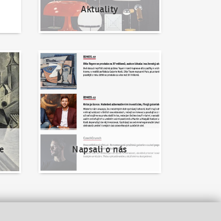
Aktuality
Napsali o nás
e
Napsali o nás