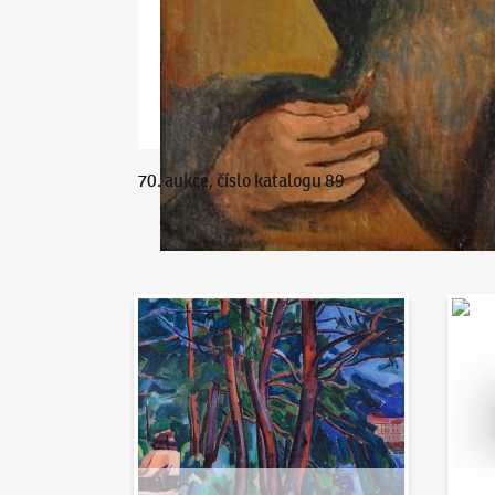
70. aukce, číslo katalogu 89
Aukční den 95
Dražit