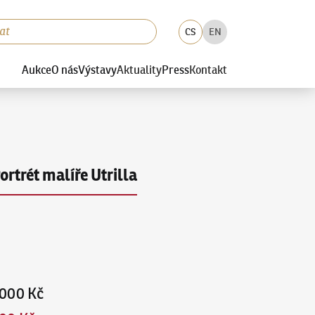
CS
EN
Aukce
O nás
Výstavy
Aktuality
Press
Kontakt
ortrét malíře Utrilla
000 Kč