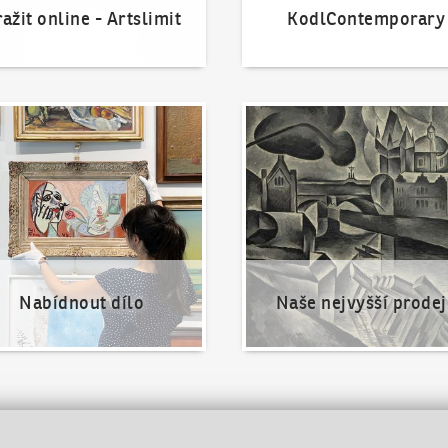
ažit online - Artslimit
KodlContemporary
nout dílo
Naše nejvyšší prodeje
Nabídnout dílo
Naše nejvyšší prodej