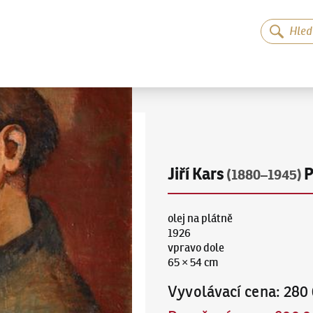
Jiří Kars
P
(1880–1945)
olej na plátně
1926
vpravo dole
65 × 54 cm
Vyvolávací cena
:
280 