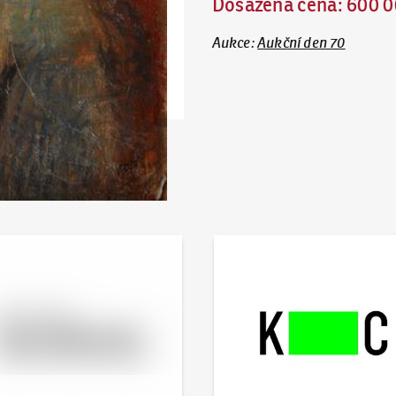
Dosažená cena
:
600 0
Aukce
:
Aukční den 70
 online - Artslimit
KodlContemporary