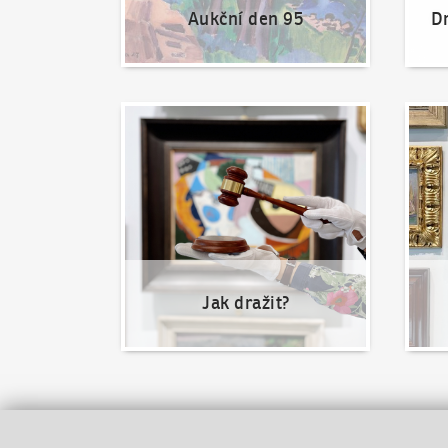
Aukční den 95
Dr
Jak dražit?
Nabíd
Jak dražit?