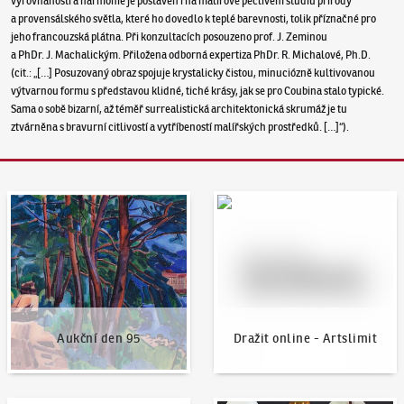
vyrovnanosti a harmonie je postaven i na malířově pečlivém studiu přírody
a provensálského světla, které ho dovedlo k teplé barevnosti, tolik příznačné pro
jeho francouzská plátna. Při konzultacích posouzeno prof. J. Zeminou
a PhDr. J. Machalickým. Přiložena odborná expertiza PhDr. R. Michalové, Ph.D.
(cit.: „[…] Posuzovaný obraz spojuje krystalicky čistou, minuciózně kultivovanou
výtvarnou formu s představou klidné, tiché krásy, jak se pro Coubina stalo typické.
Sama o sobě bizarní, až téměř surrealistická architektonická skrumáž je tu
ztvárněna s bravurní citlivostí a vytříbeností malířských prostředků. […]“).
Aukční den 95
Dražit online - Artslimit
Aukční den 95
Dražit online - Artslimit