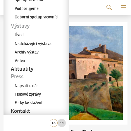
Pokračovat k obsahu
Podporujeme
Galerie KODL
Odborní spolupracovníci
Výstavy
Úvod
Nadcházející výstava
Archiv výstav
Videa
Aktuality
Press
Napsali o nás
Tiskové zprávy
Fotky ke stažení
Kontakt
CS
EN