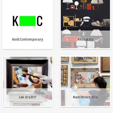
KodlContemporary
Aktuality
KodlContemporary
Aktuality
Jak dražit?
Nabídnout dílo
Jak dražit?
Nabídnout dílo