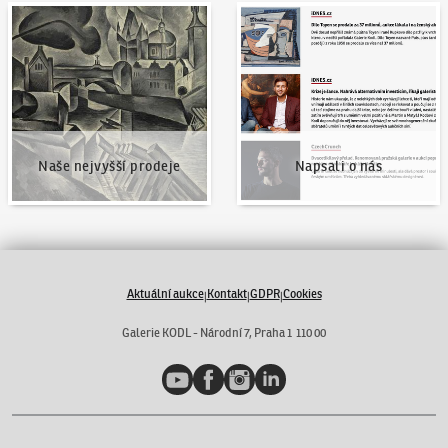
Naše nejvyšší prodeje
Napsali o nás
Naše nejvyšší prodeje
Napsali o nás
Aktuální aukce
Kontakt
GDPR
Cookies
|
|
|
Galerie KODL - Národní 7, Praha 1 110 00
YouTube
Facebook
Instagram
LinkedIn