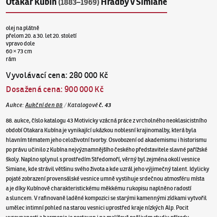
Otakar Kubín
Hradby v Simiane
(1883–1969)
olej na plátně
přelom 20. a 30. let 20. století
vpravo dole
60 × 73 cm
rám
Vyvolávací cena
:
280 000 Kč
Dosažená cena
:
900 000 Kč
Aukce
:
Aukční den 88
/
Katalogové
č.
43
88. aukce, číslo katalogu 43 Motivicky vzácná práce z vrcholného neoklasicistního
období Otakara Kubína je vynikající ukázkou noblesní krajinomalby, která byla
hlavním tématem jeho celoživotní tvorby. Osvobození od akademismu i historismu
po právu učinilo z Kubína nejvýznamnějšího českého představitele slavné pařížské
školy. Naplno splynul s prostředím Středomoří, věrný byl zejména okolí vesnice
Simiane, kde strávil většinu svého života a kde uzrál jeho výjimečný talent. Idylicky
pojaté zobrazení provensálské vesnice umně vystihuje srdečnou atmosféru místa
a je díky Kubínově charakteristickému měkkému rukopisu naplněno radostí
a sluncem. V rafinovaně laděné kompozici se starými kamennými zídkami vytvořil
umělec intimní pohled na starou vesnici uprostřed kraje nízkých Alp. Pocit