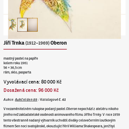
Jiří Trnka
Oberon
(1912–1969)
mastný pastel na papíře
kolem roku 1961
56 × 36,5 cm
rám, sklo, pasparta
Vyvolávací cena
:
80 000 Kč
Dosažená cena
:
96 000 Kč
Aukce
:
Aukční den 89
/
Katalogové
č.
61
V nezaměnitelném rukopise podaný pastel
Oberon
nepochází z ateliéru nikoho
jiného než zakladatelské osobnosti animovaného filmu Jiřího Trnky. V roce 1959
tento všestranně nadaný výtvarník uchvátil diváky celovečerním loutkovým
filmem Sen noci svatojánské, okouzlující férií Williama Shakespeara, jenž byl