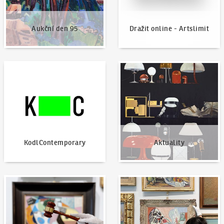
Aukční den 95
Dražit online - Artslimit
KodlContemporary
Aktuality
KodlContemporary
Aktuality
Jak dražit?
Nabídnout dílo