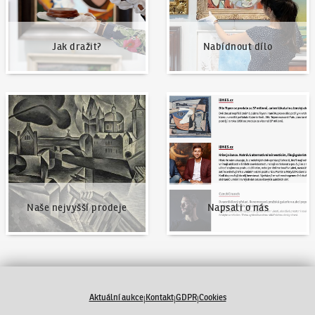
Jak dražit?
Nabídnout dílo
Naše nejvyšší prodeje
Napsali o nás
Naše nejvyšší prodeje
Napsali o nás
Aktuální aukce
Kontakt
GDPR
Cookies
|
|
|