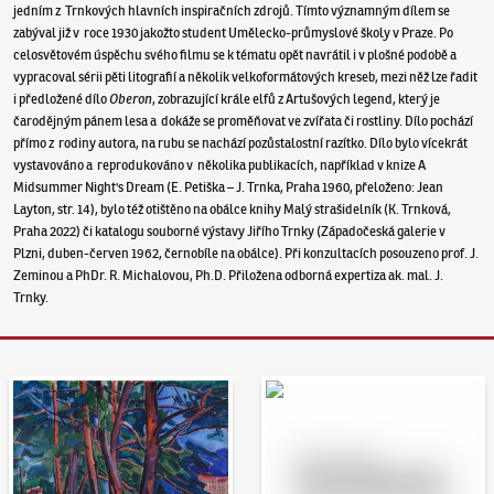
jedním z Trnkových hlavních inspiračních zdrojů. Tímto významným dílem se
zabýval již v roce 1930 jakožto student Umělecko-průmyslové školy v Praze. Po
celosvětovém úspěchu svého filmu se k tématu opět navrátil i v plošné podobě a
vypracoval sérii pěti litografií a několik velkoformátových kreseb, mezi něž lze řadit
i předložené dílo
Oberon
, zobrazující krále elfů z Artušových legend, který je
čarodějným pánem lesa a dokáže se proměňovat ve zvířata či rostliny. Dílo pochází
přímo z rodiny autora, na rubu se nachází pozůstalostní razítko. Dílo bylo vícekrát
vystavováno a reprodukováno v několika publikacích, například v knize A
Midsummer Night's Dream (E. Petiška – J. Trnka, Praha 1960, přeloženo: Jean
Layton, str. 14), bylo též otištěno na obálce knihy Malý strašidelník (K. Trnková,
Praha 2022) či katalogu souborné výstavy Jiřího Trnky (Západočeská galerie v
Plzni, duben-červen 1962, černobíle na obálce). Při konzultacích posouzeno prof. J.
Zeminou a PhDr. R. Michalovou, Ph.D. Přiložena odborná expertiza ak. mal. J.
Trnky.
Aukční den 95
Dražit online - Artslimit