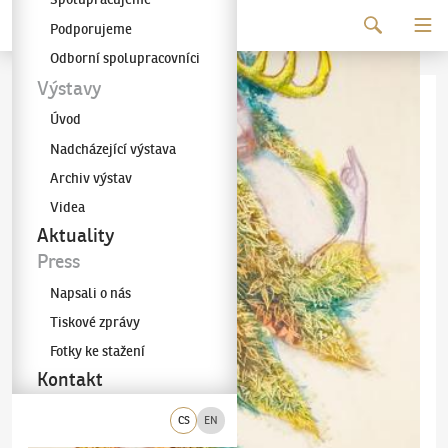
Pokračovat k obsahu
Podporujeme
Galerie KODL
Odborní spolupracovníci
Výstavy
Úvod
Nadcházející výstava
Archiv výstav
Videa
Aktuality
Press
Napsali o nás
Tiskové zprávy
Fotky ke stažení
Kontakt
CS
EN