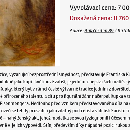
Vyvolávací cena
:
7 00
Dosažená cena
:
8 760
Aukce
:
Aukční den 89
/
Katal
e, vyzařující bezprostřední smyslnost, představuje Františka K
obně jako kupř. květinové zátiší, je jedním z nejstarších malířský
 Kupky, který byl v rámci české výtvarné tradice jedním z dovršitel
mě přirozeného talentu a citu pro figurální žánr načerpal Kupka v
a Eisenmengera. Nedlouho před vznikem představovaného díla na s
veň se tehdy prosadil i jako zdatný portrétista vídeňské aristokr
dě – nahý ženský akt, jehož modelka se svou fyziognomií i účesem
avně v jejich výpovědi. Stín, především díky nápadné pozici rukou 