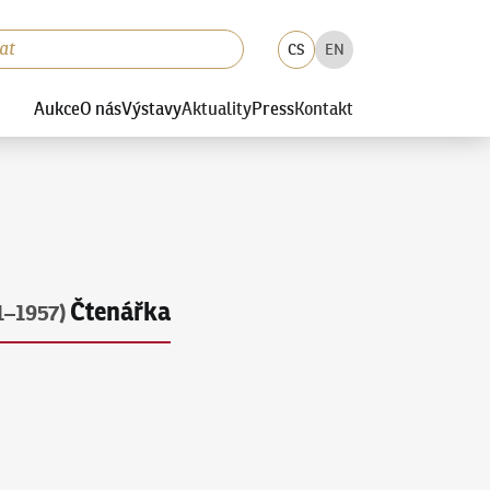
CS
EN
Aukce
O nás
Výstavy
Aktuality
Press
Kontakt
Čtenářka
1–1957)