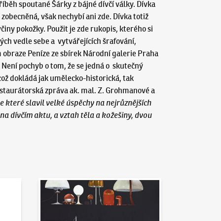
íběh spoutané Šárky z bájné dívčí války. Dívka
ť zobecněná, však nechybí ani zde. Dívka totiž
činy pokožky. Použit je zde rukopis, kterého si
ch vedle sebe a vytvářejících šrafování,
braze Peníze ze sbírek Národní galerie Praha
. Není pochyb o tom, že se jedná o skutečný
což dokládá jak umělecko-historická, tak
restaurátorská zpráva ak. mal. Z. Grohmanové a
které slavil velké úspěchy na nejrůznějších
 na dívčím aktu, a vztah těla a kožešiny, dvou
Aktuality