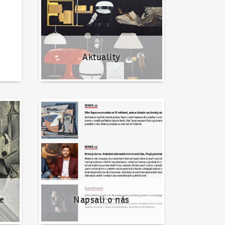
Aktuality
Napsali o nás
e
Napsali o nás