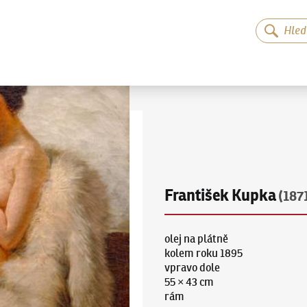
František Kupka
(187
olej na plátně
kolem roku 1895
vpravo dole
55 × 43 cm
rám