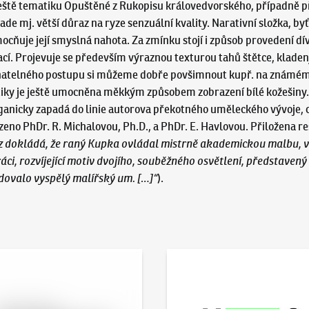
 ještě tematiku Opuštěné z Rukopisu královedvorského, případně př
ade mj. větší důraz na ryze senzuální kvality. Narativní složka, by
ocňuje její smyslná nahota. Za zmínku stojí i způsob provedení dív
. Projevuje se především výraznou texturou tahů štětce, kladený
atelného postupu si můžeme dobře povšimnout kupř. na známém o
ristiky je ještě umocněna měkkým způsobem zobrazení bílé kožešiny
organicky zapadá do linie autorova překotného uměleckého vývoje, 
zeno PhDr. R. Michalovou, Ph.D., a PhDr. E. Havlovou. Přiložena 
z dokládá, že raný Kupka ovládal mistrně akademickou malbu, ve 
práci, rozvíjející motiv dvojího, souběžného osvětlení, představený
adovalo vyspělý malířský um. […]“
).
 online - Artslimit
KodlContemporary