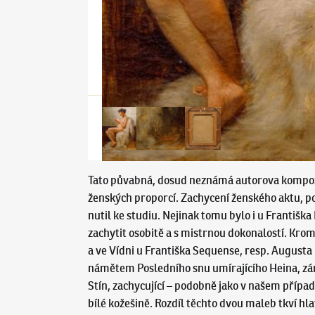
Tato půvabná, dosud neznámá autorova kompozic
ženských proporcí. Zachycení ženského aktu, pod
nutil ke studiu. Nejinak tomu bylo i u Františka
zachytit osobitě a s mistrnou dokonalostí. Kro
a ve Vídni u Františka Sequense, resp. August
námětem Posledního snu umírajícího Heina, záro
Stín, zachycující – podobně jako v našem přípa
bílé kožešině. Rozdíl těchto dvou maleb tkví hl