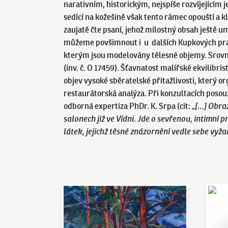
narativním, historickým, nejspíše rozvíjejícím
sedící na kožešině však tento rámec opouští a kl
zaujatě čte psaní, jehož milostný obsah ještě um
můžeme povšimnout i u dalších Kupkových prací
kterým jsou modelovány tělesné objemy. Srovn
(inv. č. O 17459). Šťavnatost malířské ekvilib
objev vysoké sběratelské přitažlivosti, který 
restaurátorská analýza. Při konzultacích posou
odborná expertiza PhDr. K. Srpa (cit:
„[…] Obra
salonech již ve Vídni. Jde o sevřenou, intimní 
látek, jejichž těsné znázornění vedle sebe vyž
Aukční den 95
Dražit