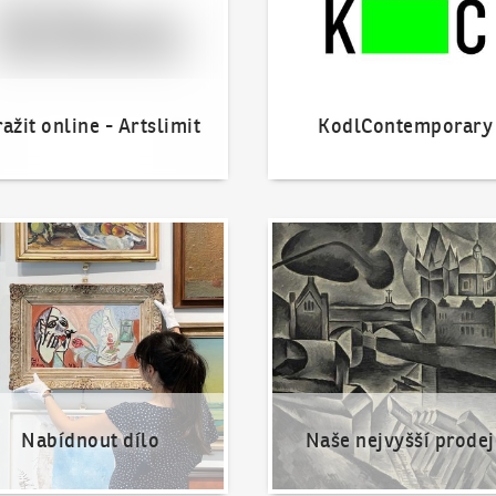
ažit online - Artslimit
KodlContemporary
nout dílo
Naše nejvyšší prodeje
Nabídnout dílo
Naše nejvyšší prodej