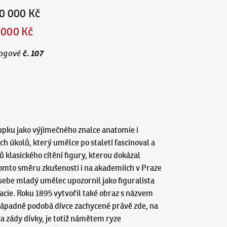
0 000 Kč
 000 Kč
č.
107
ogové
upku jako výjimečného znalce anatomie i
ch úkolů, který umělce po staletí fascinoval a
ů klasického cítění figury, kterou dokázal
 tomto směru zkušenosti i na akademiích v Praze
ebe mladý umělec upozornil jako figuralista
acie. Roku 1895 vytvořil také obraz s názvem
 nápadně podobá dívce zachycené právě zde, na
za zády dívky, je totiž námětem ryze