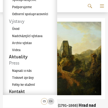
Pokračovat k obsahu
Podporujeme
Galerie KODL
Odborní spolupracovníci
Výstavy
Úvod
Nadcházející výstava
Archiv výstav
Videa
Aktuality
Press
Napsali o nás
Tiskové zprávy
Fotky ke stažení
Kontakt
CS
EN
August Bedřich Piepenhagen
Hrad nad
(1791–1868)