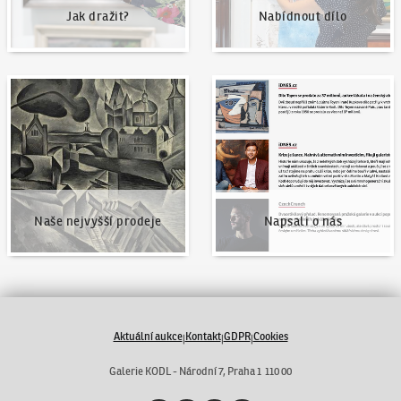
Jak dražit?
Nabídnout dílo
Naše nejvyšší prodeje
Napsali o nás
Naše nejvyšší prodeje
Napsali o nás
Aktuální aukce
Kontakt
GDPR
Cookies
|
|
|
Galerie KODL - Národní 7, Praha 1 110 00