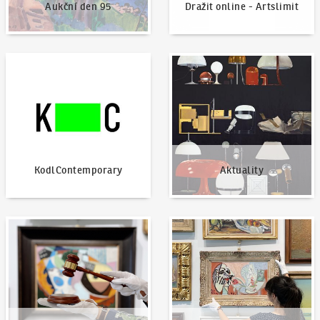
Aukční den 95
Dražit online - Artslimit
KodlContemporary
Aktuality
KodlContemporary
Aktuality
Jak dražit?
Nabídnout dílo