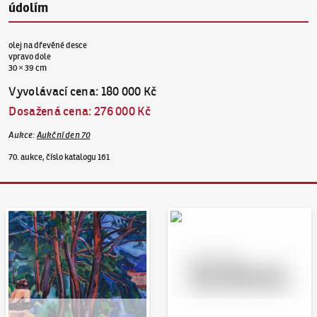
údolím
olej na dřevěné desce
vpravo dole
30 × 39 cm
Vyvolávací cena
:
180 000 Kč
Dosažená cena
:
276 000 Kč
Aukce
:
Aukční den 70
70. aukce, číslo katalogu 161
Aukční den 95
Dražit online - Artslimit