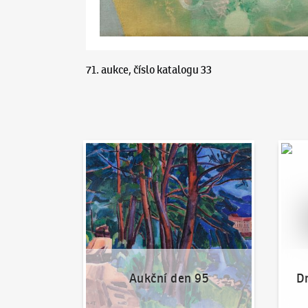
71. aukce, číslo katalogu 33
Aukční den 95
Dražit
Aukční den 95
Dr