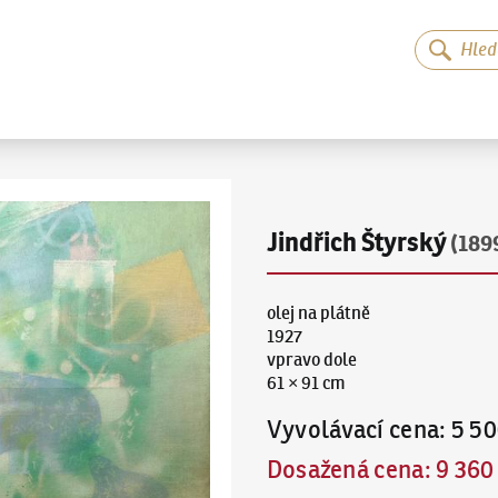
Jindřich Štyrský
(189
olej na plátně
1927
vpravo dole
61 × 91 cm
Vyvolávací cena
:
5 50
Dosažená cena
:
9 360