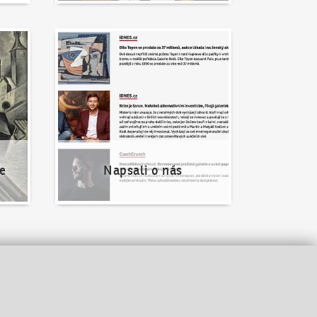
Napsali o nás
e
Napsali o nás