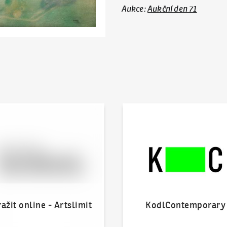
Aukce
:
Aukční den 71
 online - Artslimit
KodlContemporary
ažit online - Artslimit
KodlContemporary