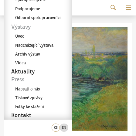
Pokračovat k obsahu
Podporujeme
Galerie KODL
Odborní spolupracovníci
Výstavy
Úvod
Nadcházející výstava
Archiv výstav
Videa
Aktuality
Press
Napsali o nás
Tiskové zprávy
Fotky ke stažení
Kontakt
CS
EN