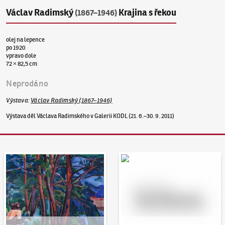
Václav Radimský
Krajina s řekou
(1867–1946)
olej na lepence
po 1920
vpravo dole
72 × 82,5 cm
Neprodáno
Výstava
:
Václav Radimský (1867–1946)
Výstava děl Václava Radimského v Galerii KODL (21. 6.–30. 9. 2011)
Aukční den 95
Dražit online - Artslimit