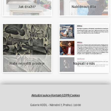
Jak dražit?
Nabídnout dílo
Naše nejvyšší prodeje
Napsali o nás
Naše nejvyšší prodeje
Napsali o nás
Aktuální aukce
Kontakt
GDPR
Cookies
|
|
|
Galerie KODL - Národní 7, Praha 1 110 00