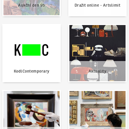
Aukční den 95
Dražit online - Artslimit
KodlContemporary
Aktuality
KodlContemporary
Aktuality
Jak dražit?
Nabídnout dílo