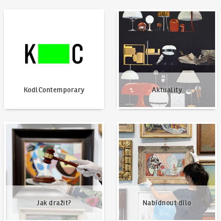
KodlContemporary
Aktuality
KodlContemporary
Aktuality
Jak dražit?
Nabídnout dílo
Jak dražit?
Nabídnout dílo