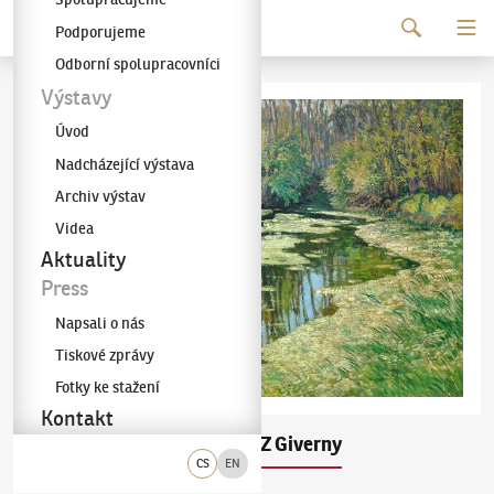
Pokračovat k obsahu
Podporujeme
Galerie KODL
Odborní spolupracovníci
Výstavy
Úvod
Nadcházející výstava
Archiv výstav
Videa
Aktuality
Press
Napsali o nás
Tiskové zprávy
Fotky ke stažení
Kontakt
Václav Radimský
Z Giverny
(1867–1946)
CS
EN