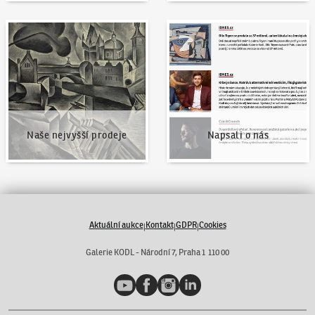
Naše nejvyšší prodeje
Napsali o nás
Naše nejvyšší prodeje
Napsali o nás
Aktuální aukce
Kontakt
GDPR
Cookies
|
|
|
Galerie KODL - Národní 7, Praha 1 110 00
YouTube
Facebook
Instagram
LinkedIn