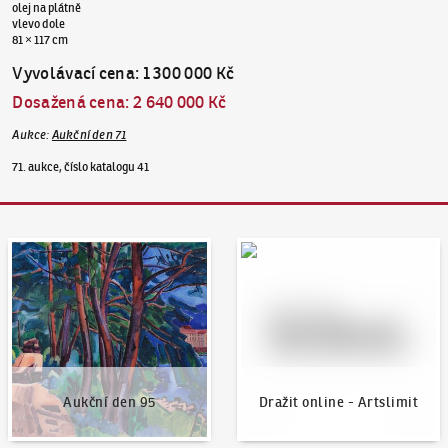
olej na plátně
vlevo dole
81 × 117 cm
Vyvolávací cena
:
1 300 000 Kč
Dosažená cena
:
2 640 000 Kč
Aukce
:
Aukční den 71
71. aukce, číslo katalogu 41
Aukční den 95
Dražit online - Artslimit
Aukční den 95
Dražit online - Artslimit