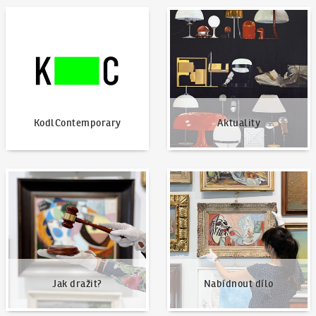
KodlContemporary
Aktuality
KodlContemporary
Aktuality
Jak dražit?
Nabídnout dílo
Jak dražit?
Nabídnout dílo