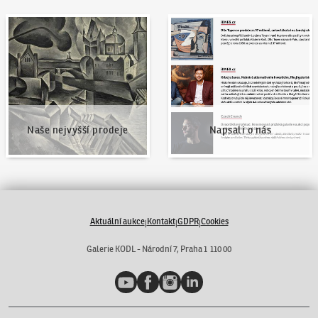
Naše nejvyšší prodeje
Napsali o nás
Naše nejvyšší prodeje
Napsali o nás
Aktuální aukce
Kontakt
GDPR
Cookies
|
|
|
Galerie KODL - Národní 7, Praha 1 110 00
YouTube
Facebook
Instagram
LinkedIn