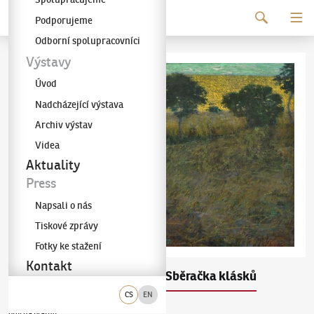
Pokračovat k obsahu
Podporujeme
Galerie KODL
Odborní spolupracovníci
Výstavy
Úvod
Nadcházející výstava
Archiv výstav
Videa
Aktuality
Press
Napsali o nás
Tiskové zprávy
Fotky ke stažení
Kontakt
Antonín Hudeček
Sběračka klásků
(1872–1941)
CS
EN
olej na plátně