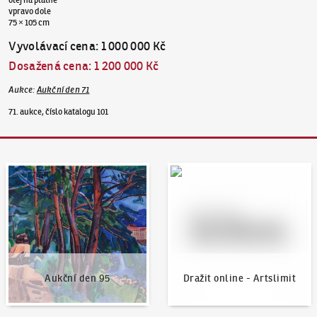
vpravo dole
75 × 105 cm
Vyvolávací cena
:
1 000 000 Kč
Dosažená cena
:
1 200 000 Kč
Aukce
:
Aukční den 71
71. aukce, číslo katalogu 101
Aukční den 95
Dražit online - Artslimit
Aukční den 95
Dražit online - Artslimit