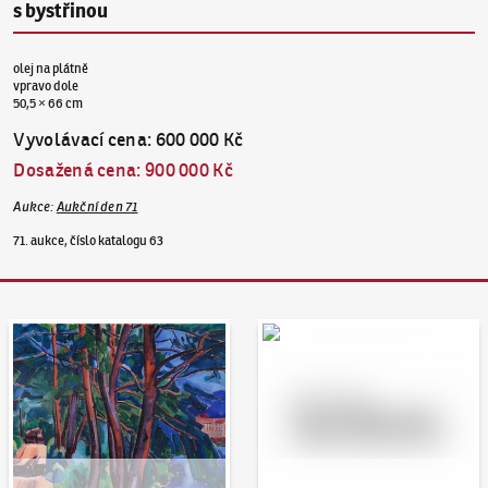
s bystřinou
olej na plátně
vpravo dole
50,5 × 66 cm
Vyvolávací cena
:
600 000 Kč
Dosažená cena
:
900 000 Kč
Aukce
:
Aukční den 71
71. aukce, číslo katalogu 63
Aukční den 95
Dražit online - Artslimit