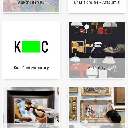
Aukční den 95
Dražit online - Artslimit
KodlContemporary
Aktuality
KodlContemporary
Aktuality
Jak dražit?
Nabídnout dílo