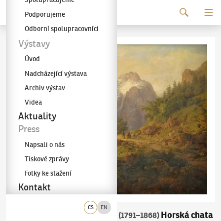
Pokračovat k obsahu
Podporujeme
Galerie KODL
Odborní spolupracovníci
Výstavy
Úvod
Nadcházející výstava
Archiv výstav
Videa
Aktuality
Press
Napsali o nás
Tiskové zprávy
Fotky ke stažení
Kontakt
CS
EN
August Bedřich Piepenhagen
Horská chata
(1791–1868)