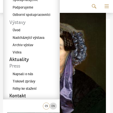
Pokračovat k obsahu
Podporujeme
Galerie KODL
Odborní spolupracovníci
Výstavy
Úvod
Nadcházející výstava
Archiv výstav
Videa
Aktuality
Press
Napsali o nás
Tiskové zprávy
Fotky ke stažení
Kontakt
CS
EN