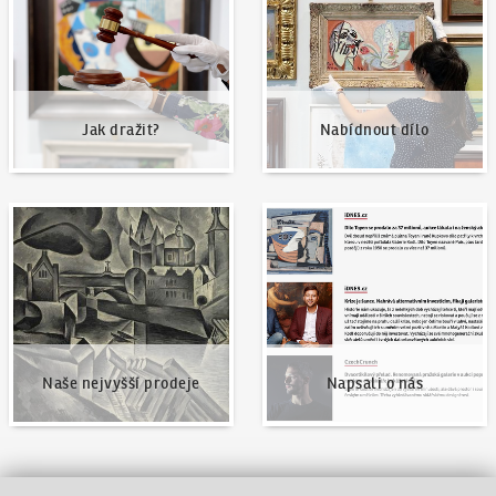
Jak dražit?
Nabídnout dílo
Naše nejvyšší prodeje
Napsali o nás
Naše nejvyšší prodeje
Napsali o nás