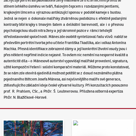
zachycuje portrét asi padesátileté ženy malované ze tříčtvrtečního profilu se
stínem lehkého úsměvu ve tváři, fialovým čepcem s rozvázanými pentlemi,
krajkovým límcem a výraznou antikizující sponou v podobě kameje s bustou.
Jedná se nejen o dokonale malířsky ztvárněnou podobiznu s efektně podanými
kontrasty bílé krajky s tmavým šatem a delikátní barevností, ale i o přesnou
psychologickou studii nitra ženy a její skromné pozice v rámci tehdejší
středostavovské společnosti. Mánes zde osobitě syntetizoval řadu vlivů: nabízí se
především portrétní tvorba jeho učitele Františka Tkadlíka, ale i odkaz Antonína
Machka. Přesná identifikace zobrazené dámy a její konkrétní životní osudy jsou i
přes některé nepřímé indicie nejasné. To ovšem nic nemění na nesporné kvalitě a
autenticitě díla – o Mánesově autorství vypovídají malířské provedení, signatura,
užité kompoziční řešení i solidní komparační materiál. Můžeme proto konstatovat,
že se nám zde otevírá ojedinělá možnost potěšit se z dosud neznámého plátna
pojednaného štětcem Josefa Mánesa, asi nejvlivnějšího malíře své generace,
ztělesňujícího základní ideje české výtvarné kultury. Při konzultacích posouzeno
prof. R. Prahlem, CSc., a PhDr. Š. Leubnerovou. Přiložena odborná expertiza
PhDr. N. Blažíčkové-Horové.
Aukční den 95
Dražit online - Artslimit