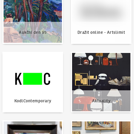
Aukční den 95
Dražit online - Artslimit
KodlContemporary
Aktuality
KodlContemporary
Aktuality
Jak dražit?
Nabídnout dílo