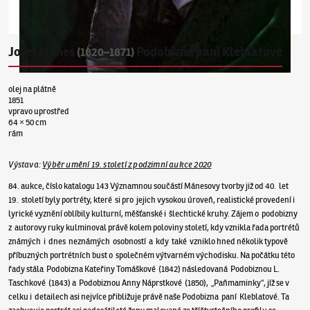
Josef Mánes
Podobizna paní Kleblatové
(1820–1871)
olej na plátně
1851
vpravo uprostřed
64 × 50 cm
rám
Výstava
:
Výběr umění 19. století z podzimní aukce 2020
84. aukce, číslo katalogu 143 Významnou součástí Mánesovy tvorby již od 40. let
19. století byly portréty, které si pro jejich vysokou úroveň, realistické provedení i
lyrické vyznění oblíbily kulturní, měšťanské i šlechtické kruhy. Zájem o podobizny
z autorovy ruky kulminoval právě kolem poloviny století, kdy vznikla řada portrétů
známých i dnes neznámých osobností a kdy také vzniklo hned několik typově
příbuzných portrétních bust o společném výtvarném východisku. Na počátku této
řady stála Podobizna Kateřiny Tomáškové (1842) následovaná Podobiznou L.
Taschkové (1843) a Podobiznou Anny Náprstkové (1850), „Paňmaminky“, jíž se v
celku i detailech asi nejvíce přibližuje právě naše Podobizna paní Kleblatové. Ta