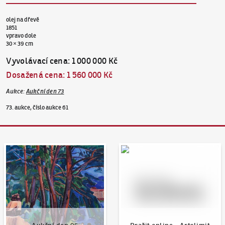
olej na dřevě
1851
vpravo dole
30 × 39 cm
Vyvolávací cena
:
1 000 000 Kč
Dosažená cena
:
1 560 000 Kč
Aukce
:
Aukční den 73
73. aukce, číslo aukce 61
Aukční den 95
Dražit online - Artslimit