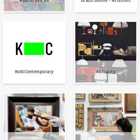
Aukční den 95
Dražit online - Artslimit
KodlContemporary
Aktuality
KodlContemporary
Aktuality
Jak dražit?
Nabídnout dílo