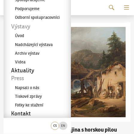
Pokračovat k obsahu
Podporujeme
Galerie KODL
Odborní spolupracovníci
Výstavy
Úvod
Nadcházející výstava
Archiv výstav
Videa
Aktuality
Press
Napsali o nás
Tiskové zprávy
Fotky ke stažení
Kontakt
CS
EN
Josef Navrátil
Krajina s horskou pilou
(1798–1865)