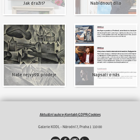
Jak dražit?
Nabídnout dílo
Naše nejvyšší prodeje
Napsali o nás
Naše nejvyšší prodeje
Napsali o nás
Aktuální aukce
Kontakt
GDPR
Cookies
|
|
|
Galerie KODL - Národní 7, Praha 1 110 00
YouTube
Facebook
Instagram
LinkedIn