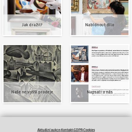
Jak dražit?
Nabídnout dílo
Naše nejvyšší prodeje
Napsali o nás
Naše nejvyšší prodeje
Napsali o nás
Aktuální aukce
Kontakt
GDPR
Cookies
|
|
|