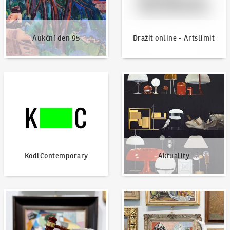
Aukční den 95
Dražit online - Artslimit
KodlContemporary
Aktuality
KodlContemporary
Aktuality
Jak dražit?
Nabídnout dílo