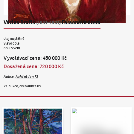
Václav Brožík
Faraonova dcera
(1851–1901)
olej na plátně
vlevo dole
66 × 55 cm
Vyvolávací cena
:
450 000 Kč
Dosažená cena
:
720 000 Kč
Aukce
:
Aukční den 73
73. aukce, číslo aukce 65
Aukční den 95
Dražit online - Artslimit