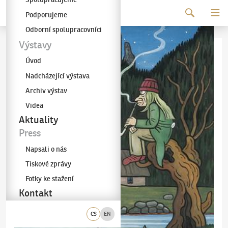
Pokračovat k obsahu
Podporujeme
Galerie KODL
Odborní spolupracovníci
Výstavy
Úvod
Nadcházející výstava
Archiv výstav
Videa
Aktuality
Press
Napsali o nás
Tiskové zprávy
Fotky ke stažení
Kontakt
CS
EN