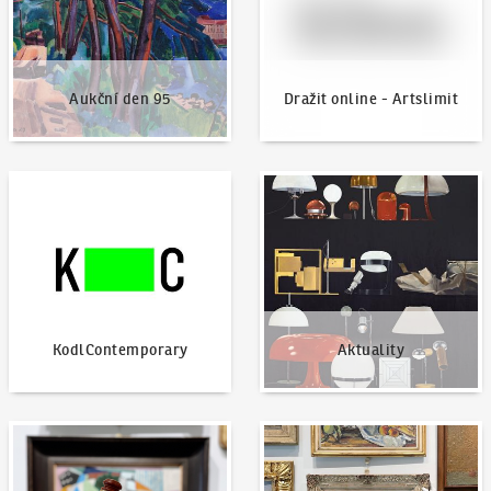
Aukční den 95
Dražit online - Artslimit
KodlContemporary
Aktuality
KodlContemporary
Aktuality
Jak dražit?
Nabídnout dílo