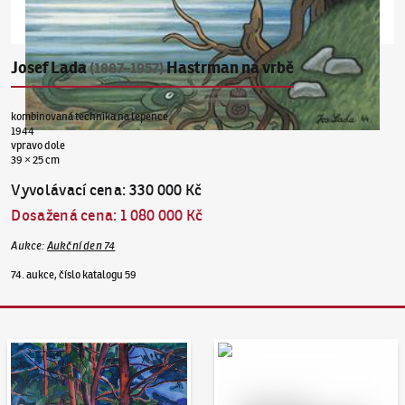
Josef Lada
Hastrman na vrbě
(1887–1957)
kombinovaná technika na lepence
1944
vpravo dole
39 × 25 cm
Vyvolávací cena
:
330 000 Kč
Dosažená cena
:
1 080 000 Kč
Aukce
:
Aukční den 74
74. aukce, číslo katalogu 59
Aukční den 95
Dražit online - Artslimit