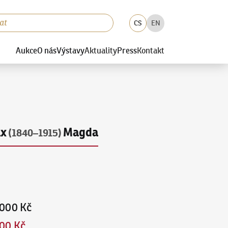
CS
EN
Aukce
O nás
Výstavy
Aktuality
Press
Kontakt
ax
Magda
(1840–1915)
000 Kč
00 Kč