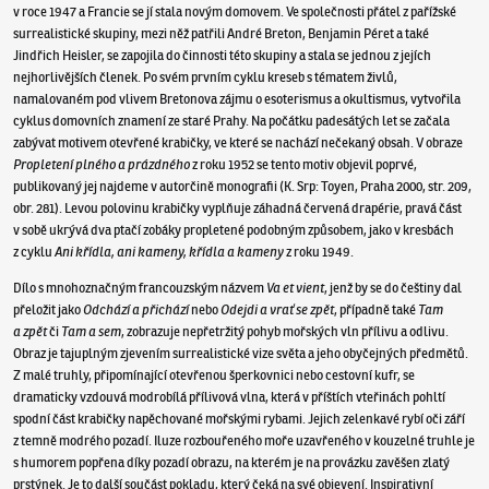
v roce 1947 a Francie se jí stala novým domovem. Ve společnosti přátel z pařížské
surrealistické skupiny, mezi něž patřili André Breton, Benjamin Péret a také
Jindřich Heisler, se zapojila do činnosti této skupiny a stala se jednou z jejích
nejhorlivějších členek. Po svém prvním cyklu kreseb s tématem živlů,
namalovaném pod vlivem Bretonova zájmu o esoterismus a okultismus, vytvořila
cyklus domovních znamení ze staré Prahy. Na počátku padesátých let se začala
zabývat motivem otevřené krabičky, ve které se nachází nečekaný obsah. V obraze
Propletení plného a prázdného
z roku 1952 se tento motiv objevil poprvé,
publikovaný jej najdeme v autorčině monografii (K. Srp: Toyen, Praha 2000, str. 209,
obr. 281). Levou polovinu krabičky vyplňuje záhadná červená drapérie, pravá část
v sobě ukrývá dva ptačí zobáky propletené podobným způsobem, jako v kresbách
z cyklu
Ani křídla, ani kameny, křídla a kameny
z roku 1949.
Dílo s mnohoznačným francouzským názvem
Va et vient
, jenž by se do češtiny dal
přeložit jako
Odchází a přichází
nebo
Odejdi a vrať se zpět
, případně také
Tam
a zpět
či
Tam a sem
, zobrazuje nepřetržitý pohyb mořských vln přílivu a odlivu.
Obraz je tajuplným zjevením surrealistické vize světa a jeho obyčejných předmětů.
Z malé truhly, připomínající otevřenou šperkovnici nebo cestovní kufr, se
dramaticky vzdouvá modrobílá přílivová vlna, která v příštích vteřinách pohltí
spodní část krabičky napěchované mořskými rybami. Jejich zelenkavé rybí oči září
z temně modrého pozadí. Iluze rozbouřeného moře uzavřeného v kouzelné truhle je
s humorem popřena díky pozadí obrazu, na kterém je na provázku zavěšen zlatý
prstýnek. Je to další součást pokladu, který čeká na své objevení. Inspirativní