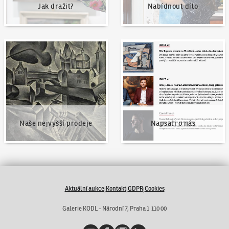
Jak dražit?
Nabídnout dílo
Naše nejvyšší prodeje
Napsali o nás
Naše nejvyšší prodeje
Napsali o nás
Aktuální aukce
Kontakt
GDPR
Cookies
|
|
|
Galerie KODL - Národní 7, Praha 1 110 00