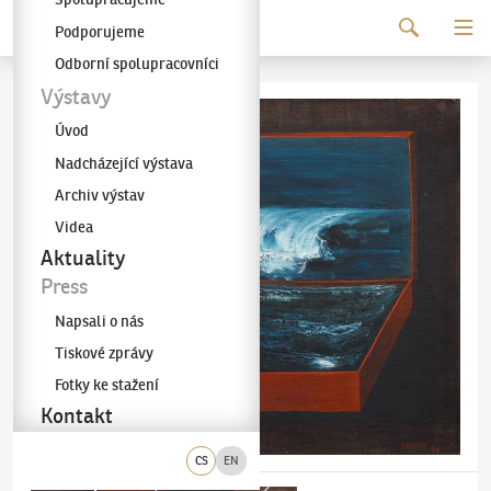
Pokračovat k obsahu
Podporujeme
Galerie KODL
Odborní spolupracovníci
Výstavy
Úvod
Nadcházející výstava
Archiv výstav
Videa
Aktuality
Press
Napsali o nás
Tiskové zprávy
Fotky ke stažení
Kontakt
CS
EN