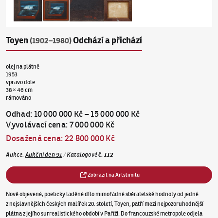
Toyen
Odchází a přichází
(1902–1980)
olej na plátně
1953
vpravo dole
38 × 46 cm
rámováno
Odhad
:
10 000 000 Kč
–
15 000 000 Kč
Vyvolávací cena
:
7 000 000 Kč
Dosažená cena
:
22 800 000 Kč
Aukce
:
Aukční den 91
/
Katalogové
č.
112
Zobrazit na Artslimitu
Nově objevené, poeticky laděné dílo mimořádné sběratelské hodnoty od jedné
z nejslavnějších českých malířek 20. století, Toyen, patří mezi nejpozoruhodnější
plátna z jejího surrealistického období v Paříži. Do francouzské metropole odjela