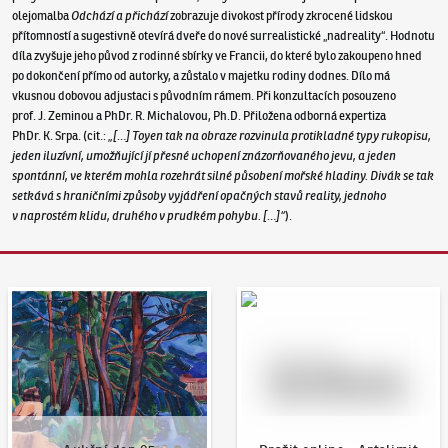
olejomalba
Odchází a přichází
zobrazuje divokost přírody zkrocené lidskou
přítomností a sugestivně otevírá dveře do nové surrealistické „nadreality“. Hodnotu
díla zvyšuje jeho původ z rodinné sbírky ve Francii, do které bylo zakoupeno hned
po dokončení přímo od autorky, a zůstalo v majetku rodiny dodnes. Dílo má
vkusnou dobovou adjustaci s původním rámem. Při konzultacích posouzeno
prof. J. Zeminou a PhDr. R. Michalovou, Ph.D. Přiložena odborná expertiza
PhDr. K. Srpa. (cit.:
„[…] Toyen tak na obraze rozvinula protikladné typy rukopisu,
jeden iluzívní, umožňující jí přesné uchopení znázorňovaného jevu, a jeden
spontánní, ve kterém mohla rozehrát silné působení mořské hladiny. Divák se tak
setkává s hraničními způsoby vyjádření opačných stavů reality, jednoho
v naprostém klidu, druhého v prudkém pohybu. […]“
).
Aukční den 95
Dražit online - Artslimit