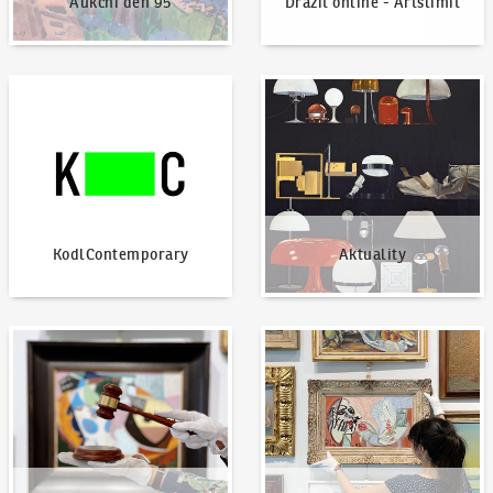
Aukční den 95
Dražit online - Artslimit
KodlContemporary
Aktuality
KodlContemporary
Aktuality
Jak dražit?
Nabídnout dílo