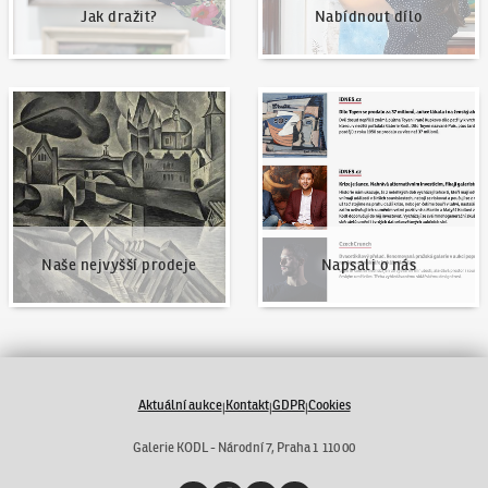
Jak dražit?
Nabídnout dílo
Naše nejvyšší prodeje
Napsali o nás
Naše nejvyšší prodeje
Napsali o nás
Aktuální aukce
Kontakt
GDPR
Cookies
|
|
|
Galerie KODL - Národní 7, Praha 1 110 00