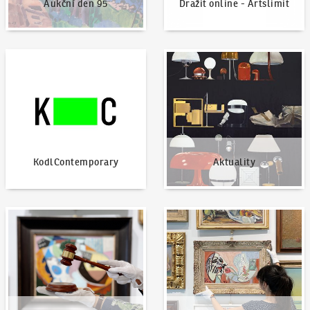
Aukční den 95
Dražit online - Artslimit
KodlContemporary
Aktuality
KodlContemporary
Aktuality
Jak dražit?
Nabídnout dílo