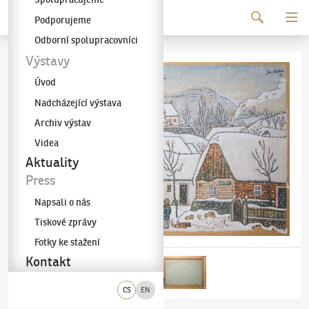
Pokračovat k obsahu
Podporujeme
Galerie KODL
Odborní spolupracovníci
Výstavy
Úvod
Nadcházející výstava
Archiv výstav
Videa
Aktuality
Press
Napsali o nás
Tiskové zprávy
Fotky ke stažení
Kontakt
CS
EN