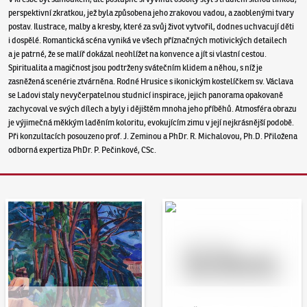
perspektivní zkratkou, jež byla způsobena jeho zrakovou vadou, a zaoblenými tvary
postav. Ilustrace, malby a kresby, které za svůj život vytvořil, dodnes uchvacují děti
i dospělé. Romantická scéna vyniká ve všech příznačných motivických detailech
a je patrné, že se malíř dokázal neohlížet na konvence a jít si vlastní cestou.
Spiritualita a magičnost jsou podtrženy svátečním klidem a něhou, s níž je
zasněžená scenérie ztvárněna. Rodné Hrusice s ikonickým kostelíčkem sv. Václava
se Ladovi staly nevyčerpatelnou studnicí inspirace, jejich panorama opakovaně
zachycoval ve svých dílech a byly i dějištěm mnoha jeho příběhů. Atmosféra obrazu
je výjimečná měkkým laděním koloritu, evokujícím zimu v její nejkrásnější podobě.
Při konzultacích posouzeno prof. J. Zeminou a PhDr. R. Michalovou, Ph.D. Přiložena
odborná expertiza PhDr. P. Pečinkové, CSc.
Aukční den 95
Dražit online - Artslimit