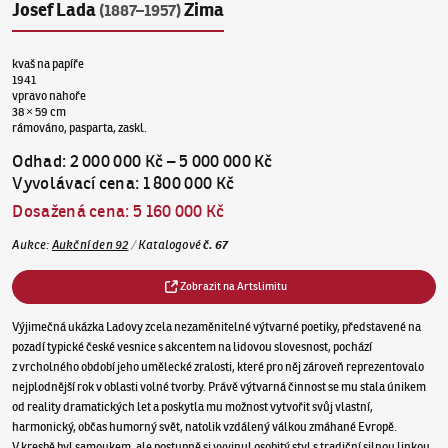
Josef Lada
Zima
(1887–1957)
kvaš na papíře
1941
vpravo nahoře
38 × 59 cm
rámováno, pasparta, zaskl.
Odhad
:
2 000 000 Kč
–
5 000 000 Kč
Vyvolávací cena
:
1 800 000 Kč
Dosažená cena
:
5 160 000 Kč
Aukce
:
Aukční den 92
/
Katalogové
č.
67
Zobrazit na Artslimitu
Výjimečná ukázka Ladovy zcela nezaměnitelné výtvarné poetiky, představené na
pozadí typické české vesnice s akcentem na lidovou slovesnost, pochází
z vrcholného období jeho umělecké zralosti, které pro něj zároveň reprezentovalo
nejplodnější rok v oblasti volné tvorby. Právě výtvarná činnost se mu stala únikem
od reality dramatických let a poskytla mu možnost vytvořit svůj vlastní,
harmonický, občas humorný svět, natolik vzdálený válkou zmáhané Evropě.
V kresbě byl samoukem, ale postupně si vyvinul osobitý styl s tradiční silnou linkou,