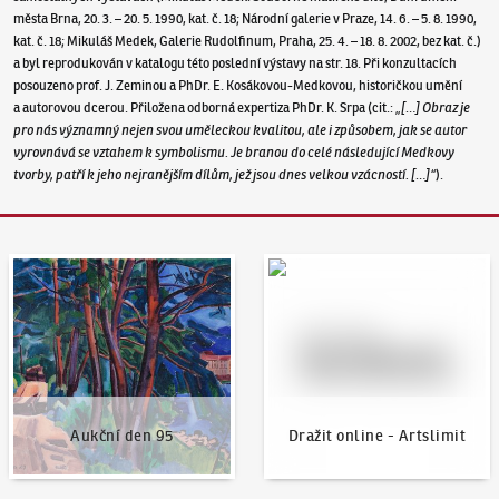
města Brna, 20. 3. – 20. 5. 1990, kat. č. 18; Národní galerie v Praze, 14. 6. – 5. 8. 1990,
kat. č. 18; Mikuláš Medek, Galerie Rudolfinum, Praha, 25. 4. – 18. 8. 2002, bez kat. č.)
a byl reprodukován v katalogu této poslední výstavy na str. 18. Při konzultacích
posouzeno prof. J. Zeminou a PhDr. E. Kosákovou-Medkovou, historičkou umění
a autorovou dcerou. Přiložena odborná expertiza PhDr. K. Srpa (cit.:
„[…] Obraz je
pro nás významný nejen svou uměleckou kvalitou, ale i způsobem, jak se autor
vyrovnává se vztahem k symbolismu. Je branou do celé následující Medkovy
tvorby, patří k jeho nejranějším dílům, jež jsou dnes velkou vzácností. […]“
).
Aukční den 95
Dražit online - Artslimit
Aukční den 95
Dražit online - Artslimit