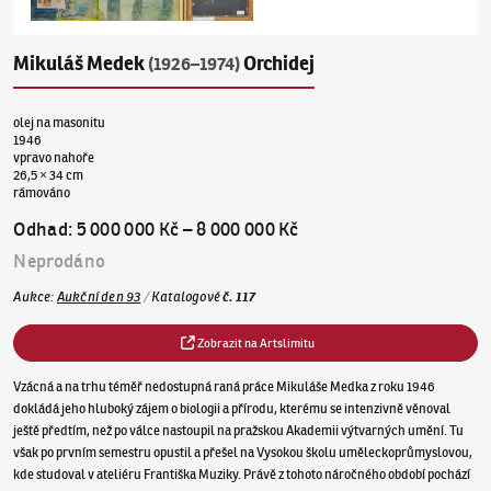
Mikuláš Medek
Orchidej
(1926–1974)
olej na masonitu
1946
vpravo nahoře
26,5 × 34 cm
rámováno
Odhad
:
5 000 000 Kč
–
8 000 000 Kč
Neprodáno
Aukce
:
Aukční den 93
/
Katalogové
č.
117
Zobrazit na Artslimitu
Vzácná a na trhu téměř nedostupná raná práce Mikuláše Medka z roku 1946
dokládá jeho hluboký zájem o biologii a přírodu, kterému se intenzivně věnoval
ještě předtím, než po válce nastoupil na pražskou Akademii výtvarných umění. Tu
však po prvním semestru opustil a přešel na Vysokou školu uměleckoprůmyslovou,
kde studoval v ateliéru Františka Muziky. Právě z tohoto náročného období pochází