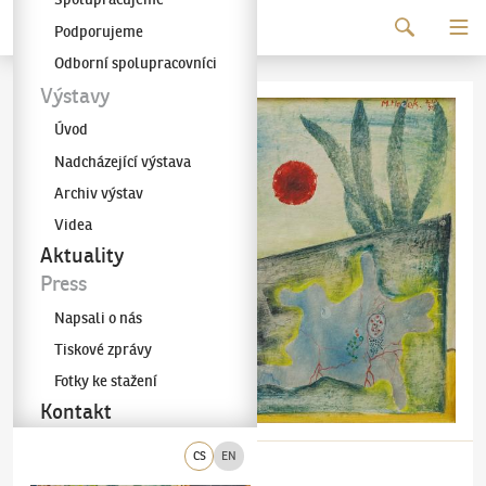
Pokračovat k obsahu
Podporujeme
Galerie KODL
Odborní spolupracovníci
Výstavy
Úvod
Nadcházející výstava
Archiv výstav
Videa
Aktuality
Press
Napsali o nás
Tiskové zprávy
Fotky ke stažení
Kontakt
CS
EN