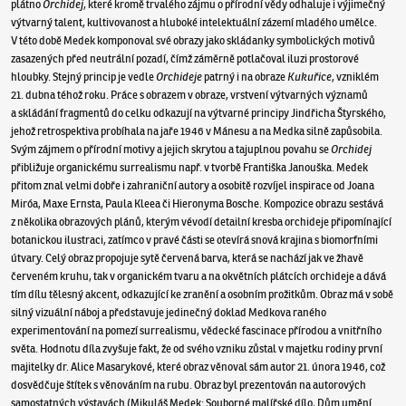
plátno
Orchidej
, které kromě trvalého zájmu o přírodní vědy odhaluje i výjimečný
výtvarný talent, kultivovanost a hluboké intelektuální zázemí mladého umělce.
V této době Medek komponoval své obrazy jako skládanky symbolických motivů
zasazených před neutrální pozadí, čímž záměrně potlačoval iluzi prostorové
hloubky. Stejný princip je vedle
Orchideje
patrný i na obraze
Kukuřice
, vzniklém
21. dubna téhož roku. Práce s obrazem v obraze, vrstvení výtvarných významů
a skládání fragmentů do celku odkazují na výtvarné principy Jindřicha Štyrského,
jehož retrospektiva probíhala na jaře 1946 v Mánesu a na Medka silně zapůsobila.
Svým zájmem o přírodní motivy a jejich skrytou a tajuplnou povahu se
Orchidej
přibližuje organickému surrealismu např. v tvorbě Františka Janouška. Medek
přitom znal velmi dobře i zahraniční autory a osobitě rozvíjel inspirace od Joana
Miróa, Maxe Ernsta, Paula Kleea či Hieronyma Bosche. Kompozice obrazu sestává
z několika obrazových plánů, kterým vévodí detailní kresba orchideje připomínající
botanickou ilustraci, zatímco v pravé části se otevírá snová krajina s biomorfními
útvary. Celý obraz propojuje sytě červená barva, která se nachází jak ve žhavě
červeném kruhu, tak v organickém tvaru a na okvětních plátcích orchideje a dává
tím dílu tělesný akcent, odkazující ke zranění a osobním prožitkům. Obraz má v sobě
silný vizuální náboj a představuje jedinečný doklad Medkova raného
experimentování na pomezí surrealismu, vědecké fascinace přírodou a vnitřního
světa. Hodnotu díla zvyšuje fakt, že od svého vzniku zůstal v majetku rodiny první
majitelky dr. Alice Masarykové, které obraz věnoval sám autor 21. února 1946, což
dosvědčuje štítek s věnováním na rubu. Obraz byl prezentován na autorových
samostatných výstavách (Mikuláš Medek: Souborné malířské dílo, Dům umění