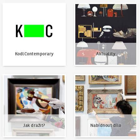
KodlContemporary
Aktuality
KodlContemporary
Aktuality
Jak dražit?
Nabídnout dílo
Jak dražit?
Nabídnout dílo