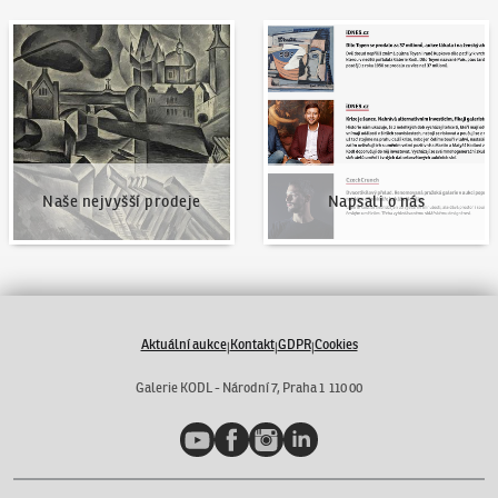
Naše nejvyšší prodeje
Napsali o nás
Naše nejvyšší prodeje
Napsali o nás
Aktuální aukce
Kontakt
GDPR
Cookies
|
|
|
Galerie KODL - Národní 7, Praha 1 110 00
YouTube
Facebook
Instagram
LinkedIn