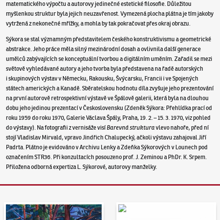
matematického výpočtu a autorovy jedinečné estetické filosofie. Důležitou
myšlenkou struktur byla jejich neuzavřenost. Vymezená plocha plátna je tím jakoby
vytržená z nekonečné mřížky, a mohla by tak pokračovat přes okraj obrazu.
Sýkora se stal významným představitelem českého konstruktivismu a geometrické
abstrakce. Jeho práce měla silný mezinárodní dosah a ovlivnila další generace
umělců zabývajících se konceptuální tvorbou a digitálním uměním. Zařadil se mezi
světově vyhledávané autory a jeho tvorba byla představena na řadě autorských
i skupinových výstav v Německu, Rakousku, Švýcarsku, Francii i ve Spojených
státech amerických a Kanadě. Sběratelskou hodnotu díla zvyšuje jeho prezentování
na první autorově retrospektivní výstavě ve Špálově galerii, která byla na dlouhou
dobu jeho jedinou prezentací v Československu (Zdeněk Sýkora: Přehlídka prací od
roku 1959 do roku 1970, Galerie Václava Špály, Praha, 19. 2. – 15. 3. 1970, viz pohled
do výstavy). Na fotografii z vernisáže visí
Barevná struktura
vlevo nahoře, před ní
stojí Vladislav Mirvald, vpravo Jindřich Chalupecký, ačkoli výstavu zahajoval Jiří
Padrta. Plátno je evidováno v Archivu Lenky a Zdeňka Sýkorových v Lounech pod
označením STR36. Při konzultacích posouzeno prof. J. Zeminou a PhDr. K. Srpem.
Přiložena odborná expertiza L. Sýkorové, autorovy manželky.
Aukční den 95
Dražit online - Artslimit