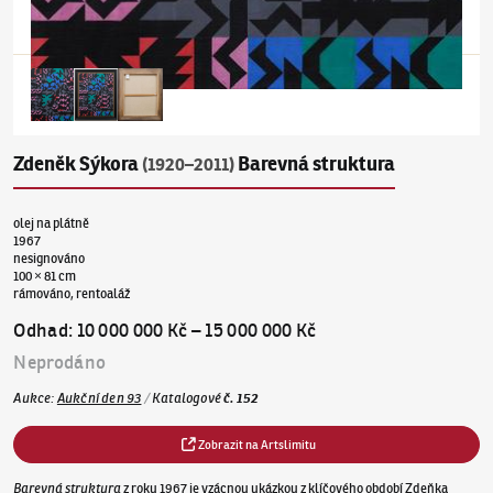
Zdeněk Sýkora
Barevná struktura
(1920–2011)
olej na plátně
1967
nesignováno
100 × 81 cm
rámováno, rentoaláž
Odhad
:
10 000 000 Kč
–
15 000 000 Kč
Neprodáno
Aukce
:
Aukční den 93
/
Katalogové
č.
152
Zobrazit na Artslimitu
Barevná struktura
z roku 1967 je vzácnou ukázkou z klíčového období Zdeňka