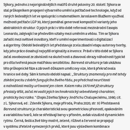
Sýkory, jednoho z nejoriginálnějších malířů druhé poloviny 20. století. Sýkora se
stal průkopníkem propojení výtvarného umění a počítačové technologie, když od
raných šedesátých let ve spolupráci s matematikem Jaroslavem Blažkem využíval
možnosti počítače LGP 30, který pomáhal generovat kompoziční varianty jeho
abstraktních struktur. O jejich práci v této době referoval mezinárodní časopis
Leonardo, zabývající se především vztahy mezi uměním a vědou. Tím se Sýkora
zařadil mezi světové inovátory, kteří v umění experimentovali s digitalizací
a algoritmy. Období šedesátých let představuje zcela zásadní etapu autorovy tvorby,
kdy jeho práce dosahují nejvyšší originality a invence. Právě v této době se Sýkora
začal osvobozovat ze závislosti na skutečnosti a zbavoval obrazy náhodnosti typické
pro díla tvořená pouze malířskou senzibilitou.
Barevná struktura
je tak ukázkou
této průkopnické fáze a zároveň důkazem umělcovy vize, která překračovala
hranice své doby. Sám k tomuto období napsal:
„Struktury znamenaly pro mě tehdy
získání pocitu z dobře fungujícího živého řádu, po předchozí neurčitosti
a nahodilosti malby určované jen citem. Kolem roku 1970 mě již struktury
přestaly těšit, začal mi vadit jejich technokratický sebevědomý charakter,
prakticky bez rizika.“
(Dopis Zdeňka Sýkory Jindřichu Chalupeckému, 1980; cit.
z L. Sýkorová, ed.: Zdeněk Sýkora, moje příroda, Praha 2020, str. 9) Představená
Barevná struktura
je charakteristická svou geometrickou přesností, opakováním
a variabilitou tvarů, kde se střetávají barvy v přísném, avšak vizuálně dynamickém
rytmu. Černá, šedá a živé tóny modré, zelené, růžové a červené se propojují
v systému zřetelně vymezených prvků, které jsou výsledkem kombinace