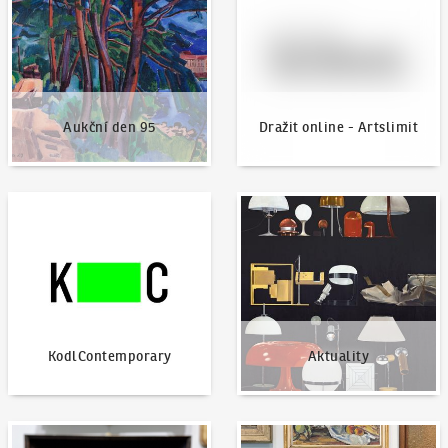
Aukční den 95
Dražit online - Artslimit
KodlContemporary
Aktuality
KodlContemporary
Aktuality
Jak dražit?
Nabídnout dílo