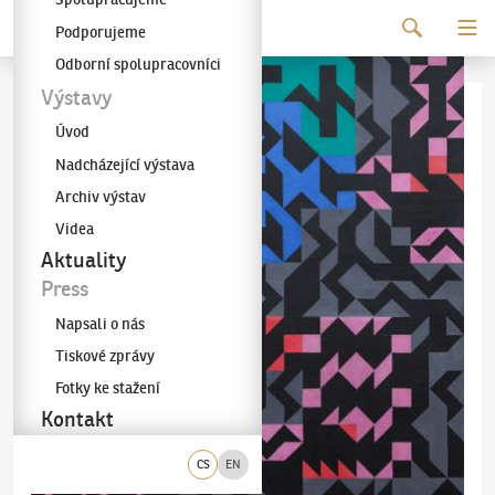
Pokračovat k obsahu
Podporujeme
Galerie KODL
Odborní spolupracovníci
Výstavy
Úvod
Nadcházející výstava
Archiv výstav
Videa
Aktuality
Press
Napsali o nás
Tiskové zprávy
Fotky ke stažení
Kontakt
CS
EN