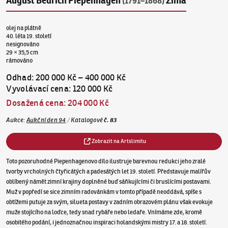
August Bedřich Piepenhagen
Zima
(1791–1868)
olej na plátně
40. léta 19. století
nesignováno
29 × 35,5 cm
rámováno
Odhad
:
200 000 Kč
–
400 000 Kč
Vyvolávací cena
:
120 000 Kč
Dosažená cena
:
204 000 Kč
Aukce
:
Aukční den 94
/
Katalogové
č.
83
Zobrazit na Artslimitu
Toto pozoruhodné Piepenhagenovo dílo ilustruje barevnou redukci jeho zralé
tvorby vrcholných čtyřicátých a padesátých let 19. století. Představuje malířův
oblíbený námět zimní krajiny doplněné buď sáňkujícími či bruslícími postavami.
Muž v popředí se sice zimním radovánkám v tomto případě neoddává, spíše s
obtížemi putuje za svým, silueta postavy v zadním obrazovém plánu však evokuje
muže stojícího na loďce, tedy snad rybáře nebo ledaře. Vnímáme zde, kromě
osobitého podání, i jednoznačnou inspiraci holandskými mistry 17. a 18. století.