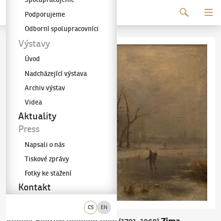
Pokračovat k obsahu
Podporujeme
Galerie KODL
Odborní spolupracovníci
Výstavy
Úvod
Nadcházející výstava
Archiv výstav
Videa
Aktuality
Press
Napsali o nás
Tiskové zprávy
Fotky ke stažení
Kontakt
CS
EN