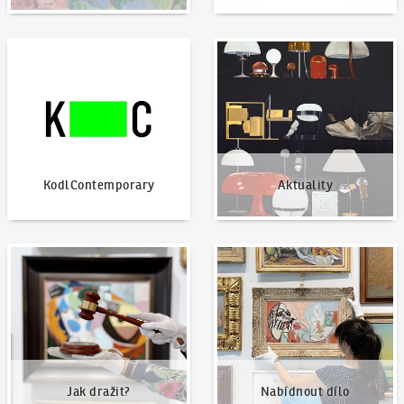
KodlContemporary
Aktuality
KodlContemporary
Aktuality
Jak dražit?
Nabídnout dílo
Jak dražit?
Nabídnout dílo