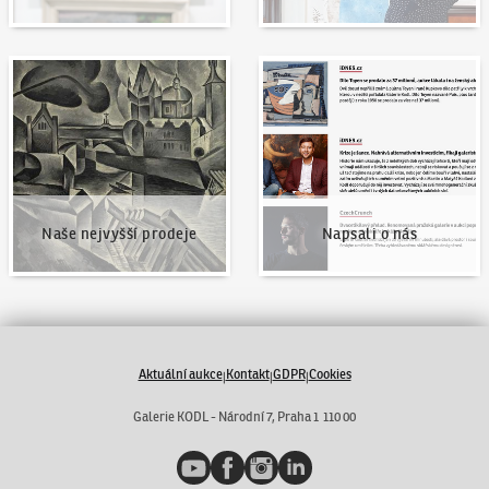
Naše nejvyšší prodeje
Napsali o nás
Naše nejvyšší prodeje
Napsali o nás
Aktuální aukce
Kontakt
GDPR
Cookies
|
|
|
Galerie KODL - Národní 7, Praha 1 110 00
YouTube
Facebook
Instagram
LinkedIn