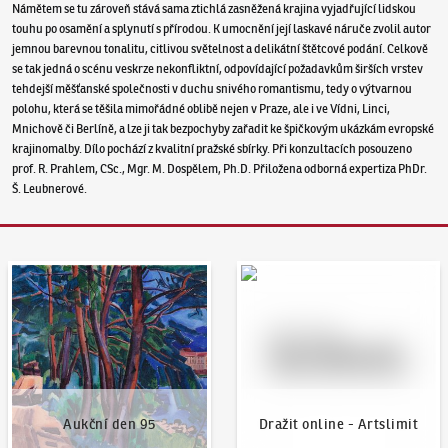
Námětem se tu zároveň stává sama ztichlá zasněžená krajina vyjadřující lidskou
touhu po osamění a splynutí s přírodou. K umocnění její laskavé náruče zvolil autor
jemnou barevnou tonalitu, citlivou světelnost a delikátní štětcové podání. Celkově
se tak jedná o scénu veskrze nekonfliktní, odpovídající požadavkům širších vrstev
tehdejší měšťanské společnosti v duchu snivého romantismu, tedy o výtvarnou
polohu, která se těšila mimořádné oblibě nejen v Praze, ale i ve Vídni, Linci,
Mnichově či Berlíně, a lze ji tak bezpochyby zařadit ke špičkovým ukázkám evropské
krajinomalby. Dílo pochází z kvalitní pražské sbírky. Při konzultacích posouzeno
prof. R. Prahlem, CSc., Mgr. M. Dospělem, Ph.D. Přiložena odborná expertiza PhDr.
Š. Leubnerové.
Aukční den 95
Dražit online - Artslimit
Aukční den 95
Dražit online - Artslimit